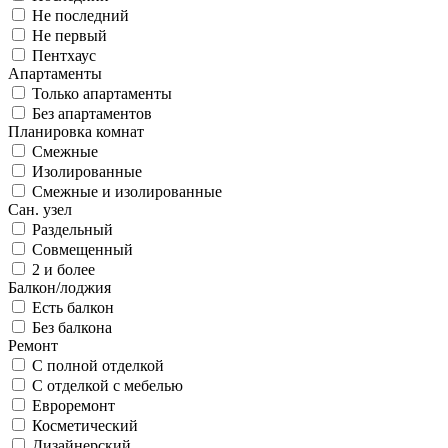
Не последний
Не первый
Пентхаус
Апартаменты
Только апартаменты
Без апартаментов
Планировка комнат
Смежные
Изолированные
Смежные и изолированные
Сан. узел
Раздельный
Совмещенный
2 и более
Балкон/лоджия
Есть балкон
Без балкона
Ремонт
С полной отделкой
С отделкой с мебелью
Евроремонт
Косметический
Дизайнерский