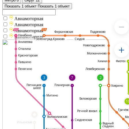
Метро
0
Округ
12
Показать 1 объект
Показать 1 объект
Авиамоторная
Авиамоторная
Авиамоторная
Подрезково
Фирсановская
Нахабино
Авиамоторная
Зеленоград-Крюково
Сходня
Аникеевка
Новоподрезково
Опалиха
Молжаниново
Красногорская
Физтех
Химки
Павшино
Левобережная
Пенягино
3
7
2
Пятницкое
Планерная
Ховрино
шоссе
Митино
Беломорская
1
Грачёвс
Речной вокзал
*
Волоколамская
Мо
Сходненская
Ильинская
Водный
стадион