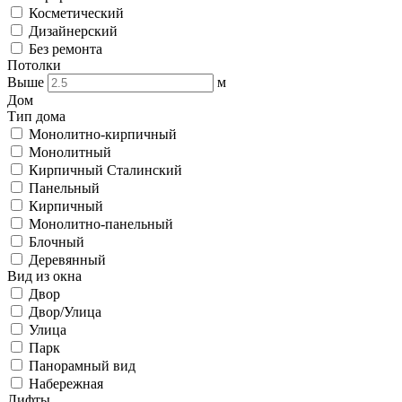
Косметический
Дизайнерский
Без ремонта
Потолки
Выше
м
Дом
Тип дома
Монолитно-кирпичный
Монолитный
Кирпичный Сталинский
Панельный
Кирпичный
Монолитно-панельный
Блочный
Деревянный
Вид из окна
Двор
Двор/Улица
Улица
Парк
Панорамный вид
Набережная
Лифты