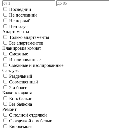
Последний
Не последний
Не первый
Пентхаус
Апартаменты
Только апартаменты
Без апартаментов
Планировка комнат
Смежные
Изолированные
Смежные и изолированные
Сан. узел
Раздельный
Совмещенный
2 и более
Балкон/лоджия
Есть балкон
Без балкона
Ремонт
С полной отделкой
С отделкой с мебелью
Евроремонт