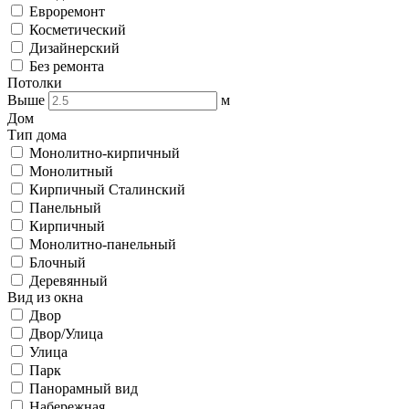
Евроремонт
Косметический
Дизайнерский
Без ремонта
Потолки
Выше
м
Дом
Тип дома
Монолитно-кирпичный
Монолитный
Кирпичный Сталинский
Панельный
Кирпичный
Монолитно-панельный
Блочный
Деревянный
Вид из окна
Двор
Двор/Улица
Улица
Парк
Панорамный вид
Набережная