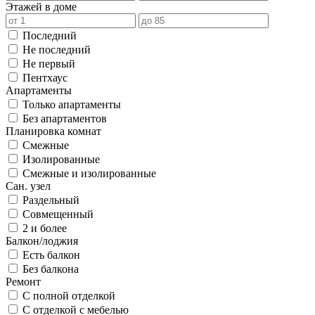
Этажей в доме
Последний
Не последний
Не первый
Пентхаус
Апартаменты
Только апартаменты
Без апартаментов
Планировка комнат
Смежные
Изолированные
Смежные и изолированные
Сан. узел
Раздельный
Совмещенный
2 и более
Балкон/лоджия
Есть балкон
Без балкона
Ремонт
С полной отделкой
С отделкой с мебелью