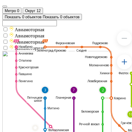
Метро
0
Округ
12
Показать 0 объектов
Показать 0 объектов
Авиамоторная
Авиамоторная
Авиамоторная
Подрезково
Фирсановская
Нахабино
Авиамоторная
Зеленоград-Крюково
Сходня
Аникеевка
Новоподрезково
Опалиха
Молжаниново
Красногорская
Физтех
Химки
Павшино
Левобережная
Пенягино
3
7
2
Пятницкое
Планерная
Ховрино
шоссе
Митино
Беломорская
1
Грачёвс
Речной вокзал
*
Волоколамская
Мо