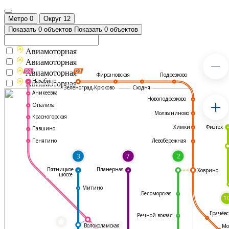
Метро
0
Округ
12
Показать 0 объектов
Показать 0 объектов
Авиамоторная
Авиамоторная
Авиамоторная
Подрезково
Фирсановская
Нахабино
Авиамоторная
Зеленоград-Крюково
Сходня
Аникеевка
Новоподрезково
Опалиха
Молжаниново
Красногорская
Физтех
Химки
Павшино
Левобережная
Пенягино
3
7
2
Пятницкое
Планерная
Ховрино
шоссе
Митино
Беломорская
1
Грачёвс
Речной вокзал
*
Волоколамская
Мо