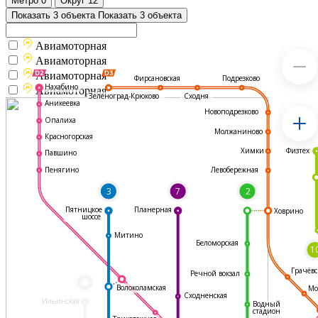
Метро
0
Округ
12
Показать 3 объекта
Показать 3 объекта
Авиамоторная
Авиамоторная
Авиамоторная
Подрезково
Фирсановская
Нахабино
Авиамоторная
Зеленоград-Крюково
Сходня
Аникеевка
Новоподрезково
Опалиха
Молжаниново
Красногорская
Физтех
Химки
Павшино
Левобережная
Пенягино
3
7
2
Пятницкое
Планерная
Ховрино
шоссе
Митино
Беломорская
1
Грачёвс
Речной вокзал
*
Волоколамская
Мо
Сходненская
Ильинская
Водный
стадион