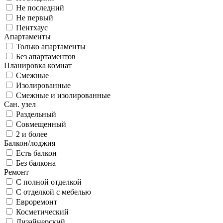
Не последний
Не первый
Пентхаус
Апартаменты
Только апартаменты
Без апартаментов
Планировка комнат
Смежные
Изолированные
Смежные и изолированные
Сан. узел
Раздельный
Совмещенный
2 и более
Балкон/лоджия
Есть балкон
Без балкона
Ремонт
С полной отделкой
С отделкой с мебелью
Евроремонт
Косметический
Дизайнерский