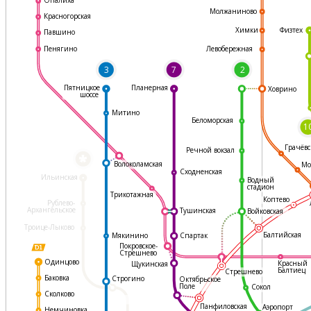
Молжаниново
Красногорская
Физтех
Химки
Павшино
Левобережная
Пенягино
3
7
2
Пятницкое
Планерная
Ховрино
шоссе
Митино
Беломорская
1
Грачёвс
Речной вокзал
*
Волоколамская
Мо
Сходненская
Ильинская
Водный
стадион
Трикотажная
Коптево
Рублево-
Архангельское
Тушинская
Войковская
Троице-Лыково
Балтийская
Мякинино
Спартак
Покровское-
Стрешнево
Одинцово
Красный
Щукинская
Балтиец
Стрешнево
Баковка
Строгино
Октябрьское
Поле
Сокол
Сколково
Панфиловская
Аэропорт
Немчиновка