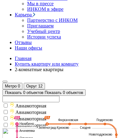
Мы в прессе
ИНКОМ в эфире
Карьера
Партнерство с ИНКОМ
Приглашаем
Учебный центр
Истории успеха
Отзывы
Наши офисы
Главная
Купить квартиру или комнату
2-комнатные квартиры
Метро
0
Округ
12
Показать 0 объектов
Показать 0 объектов
Авиамоторная
Авиамоторная
Авиамоторная
Подрезково
Фирсановская
Нахабино
Авиамоторная
Зеленоград-Крюково
Сходня
Аникеевка
Новоподрезково
Опалиха