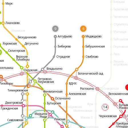
Клязьма
Марк
Тарасовска
Челюскин
Лианозово
Строител
9
6
Илимская
Мытищи
Алтуфьево
Медведково
Бескудниково
Тайнинск
Яхромская
Дегунино
Бибирево
Бабушкинская
Перловска
Селигерская
0
Лось
Отрадное
Свиблово
Верхние
Лихоборы
кая
Лосино-
островская
ссельмаш
Владыкино
Окружная
Ботанический сад
Петровско-
Разумовская
ВДНХ
Лихоборы
Ростокино
Северянин
Тимирязевская
Фонвизинская
Белокаменна
Алексеевская
Останкино
Дмитровская
Бутырская
Яуза
Бульв
14
Калибровская
Рокосс
Гражданская
Станколит
Маленковская
Марьина
Черкизовская
Роща
Москва-3
Рижская
Савёловская
Преобра
площад
Николаевка