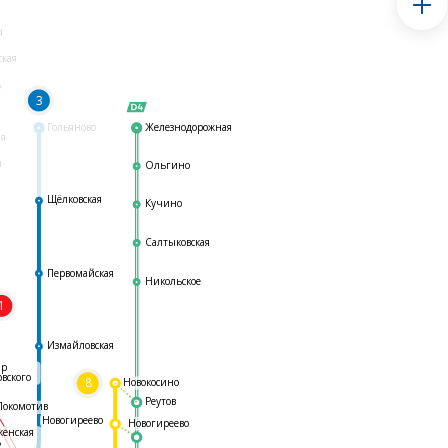
я
ская
ь
3
Гольяново
Железнодорожная
ая
я
Ольгино
Щёлковская
Кучино
Салтыковская
Первомайская
Никольское
1
я
Измайловская
ар
овского
8
Новокосино
Реутов
Локомотив
Новогиреево
Новогиреево
женская
ь