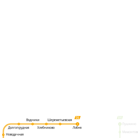
Шереметьевская
Водники
Пушкино
Долгопрудная
Хлебниково
Лобня
Мамонтов
Новодачная