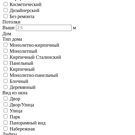
Косметический
Дизайнерский
Без ремонта
Потолки
Выше
м
Дом
Тип дома
Монолитно-кирпичный
Монолитный
Кирпичный Сталинский
Панельный
Кирпичный
Монолитно-панельный
Блочный
Деревянный
Вид из окна
Двор
Двор/Улица
Улица
Парк
Панорамный вид
Набережная
Лифты