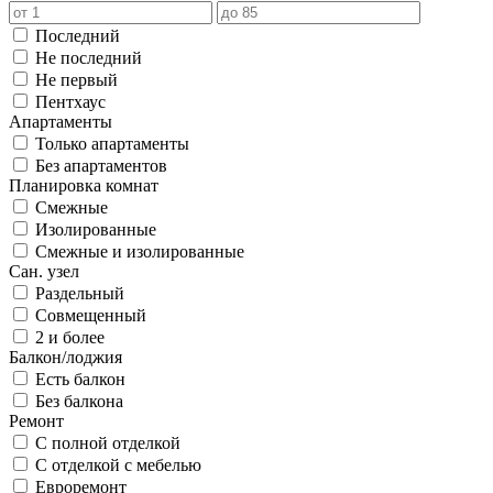
Последний
Не последний
Не первый
Пентхаус
Апартаменты
Только апартаменты
Без апартаментов
Планировка комнат
Смежные
Изолированные
Смежные и изолированные
Сан. узел
Раздельный
Совмещенный
2 и более
Балкон/лоджия
Есть балкон
Без балкона
Ремонт
С полной отделкой
С отделкой с мебелью
Евроремонт