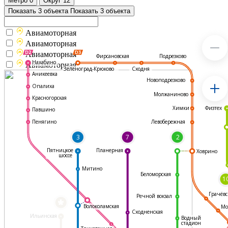
Метро
0
Округ
12
Показать 3 объекта
Показать 3 объекта
Авиамоторная
Авиамоторная
Авиамоторная
Подрезково
Фирсановская
Нахабино
Авиамоторная
Зеленоград-Крюково
Сходня
Аникеевка
Новоподрезково
Опалиха
Молжаниново
Красногорская
Физтех
Химки
Павшино
Левобережная
Пенягино
3
7
2
Пятницкое
Планерная
Ховрино
шоссе
Митино
Беломорская
1
Грачёвс
Речной вокзал
*
Волоколамская
Мо
Сходненская
Ильинская
Водный
стадион