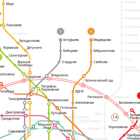
Клязьма
Марк
Тарасовска
Челюскин
Лианозово
Строител
9
6
Илимская
Мытищи
Алтуфьево
Медведково
Бескудниково
Тайнинск
Яхромская
Дегунино
Бибирево
Бабушкинская
Перловска
Селигерская
0
Лось
Отрадное
Свиблово
Верхние
Лихоборы
кая
Лосино-
островская
ссельмаш
Владыкино
Окружная
Ботанический сад
Петровско-
Разумовская
ВДНХ
Лихоборы
Ростокино
Северянин
Тимирязевская
Фонвизинская
Белокаменна
Алексеевская
Останкино
Дмитровская
Бутырская
Яуза
Бульв
14
Калибровская
Рокосс
Гражданская
Станколит
Маленковская
Марьина
Черкизовская
Роща
Москва-3
Рижская
Савёловская
Преобра
площад
Николаевка