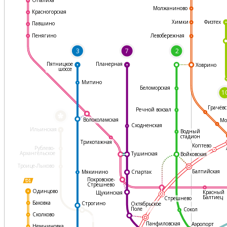
Молжаниново
Красногорская
Физтех
Химки
Павшино
Левобережная
Пенягино
3
7
2
Пятницкое
Планерная
Ховрино
шоссе
Митино
Беломорская
1
Грачёвс
Речной вокзал
*
Волоколамская
Мо
Сходненская
Ильинская
Водный
стадион
Трикотажная
Коптево
Рублево-
Архангельское
Тушинская
Войковская
Троице-Лыково
Балтийская
Мякинино
Спартак
Покровское-
Стрешнево
Одинцово
Красный
Щукинская
Балтиец
Стрешнево
Баковка
Строгино
Октябрьское
Поле
Сокол
Сколково
Панфиловская
Аэропорт
Немчиновка