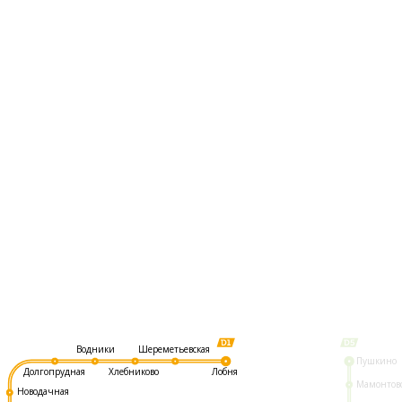
Шереметьевская
Водники
Пушкино
Долгопрудная
Хлебниково
Лобня
Мамонтов
Новодачная