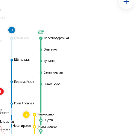
я
ская
ь
3
Гольяново
Железнодорожная
ая
я
Ольгино
Щёлковская
Кучино
Салтыковская
Первомайская
Никольское
1
я
Измайловская
ар
овского
8
Новокосино
Реутов
Локомотив
Новогиреево
Новогиреево
женская
ь