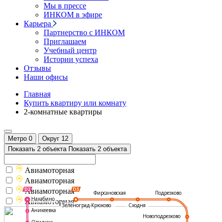
Мы в прессе
ИНКОМ в эфире
Карьера
Партнерство с ИНКОМ
Приглашаем
Учебный центр
Истории успеха
Отзывы
Наши офисы
Главная
Купить квартиру или комнату
2-комнатные квартиры
Метро
0
Округ
12
Показать 2 объекта
Показать 2 объекта
Авиамоторная
Авиамоторная
Авиамоторная
Подрезково
Фирсановская
Нахабино
Авиамоторная
Зеленоград-Крюково
Сходня
Аникеевка
Новоподрезково
Опалиха