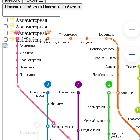
Метро
0
Округ
12
Показать 2 объекта
Показать 2 объекта
Авиамоторная
Авиамоторная
Авиамоторная
Подрезково
Фирсановская
Нахабино
Авиамоторная
Зеленоград-Крюково
Сходня
Аникеевка
Новоподрезково
Опалиха
Молжаниново
Красногорская
Физтех
Химки
Павшино
Левобережная
Пенягино
3
7
2
Пятницкое
Планерная
Ховрино
шоссе
Митино
Беломорская
1
Грачёвс
Речной вокзал
*
Волоколамская
Мо
Сходненская
Ильинская
Водный
стадион