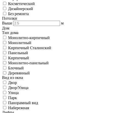
Косметический
Дизайнерский
Без ремонта
Потолки
Выше
м
Дом
Тип дома
Монолитно-кирпичный
Монолитный
Кирпичный Сталинский
Панельный
Кирпичный
Монолитно-панельный
Блочный
Деревянный
Вид из окна
Двор
Двор/Улица
Улица
Парк
Панорамный вид
Набережная
Лифты