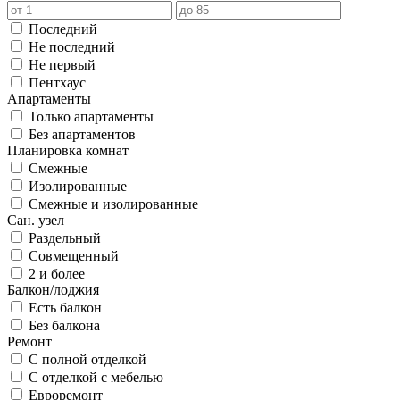
Последний
Не последний
Не первый
Пентхаус
Апартаменты
Только апартаменты
Без апартаментов
Планировка комнат
Смежные
Изолированные
Смежные и изолированные
Сан. узел
Раздельный
Совмещенный
2 и более
Балкон/лоджия
Есть балкон
Без балкона
Ремонт
С полной отделкой
С отделкой с мебелью
Евроремонт