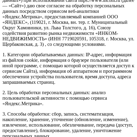
данных») при использовании сайта https://www.incom.ru (далее
— «Сайт») даю свое согласие на обработку персональных
данных посредством сервисом веб-аналитики
«Яндекс.Метрика», предоставляемый компанией ООО
«ЯНДЕКС», (119021, г. Москва, вн. тер. г. Муниципальный
Округ Хамовники, ул. Льва Толстого, д. 16), Союзу
содействия развитию рынка недвижимости «ИНКОМ-
НЕДВИЖИМОСТЬ» (ИНН 7719020591, 105318, г. Москва, ул.
Щербаковская, д. 3) , со следующими условиями.
1. Категории обрабатываемых данных: IP-адрес, информация
из файлов cookie, информация о браузере пользователя (или
иной программе, с помощью которой осуществляется доступ к
сервисам Сайта), информация об аппаратном и программном
обеспечении устройства пользователя, время доступа, адреса
запрашиваемых страниц.
2. Цель обработки персональных данных: анализ
пользовательской активности с помощью сервиса
«Яндекс.Метрика».
3. Способы обработки: сбор, запись, систематизация,
накопление, хранение, уточнение (обновление, изменение),
извлечение, использование, обезличивание, передача (доступ,
предоставление), блокирование, удаление, уничтожение
персональных данных.