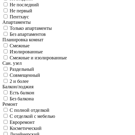
Не последний
Не первый
Пентхаус
Апартаменты
Только апартаменты
Без апартаментов
Планировка комнат
Смежные
Изолированные
Смежные и изолированные
Сан. узел
Раздельный
Совмещенный
2 и более
Балкон/лоджия
Есть балкон
Без балкона
Ремонт
С полной отделкой
С отделкой с мебелью
Евроремонт
Косметический
Дизайнерский