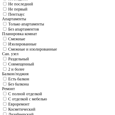
Не последний
Не первый
Пентхаус
Апартаменты
Только апартаменты
Без апартаментов
Планировка комнат
Смежные
Изолированные
Смежные и изолированные
Сан. узел
Раздельный
Совмещенный
2 и более
Балкон/лоджия
Есть балкон
Без балкона
Ремонт
С полной отделкой
С отделкой с мебелью
Евроремонт
Косметический
Дизайнерский