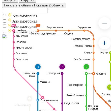
Метро
0
Округ
12
Показать 2 объекта
Показать 2 объекта
Авиамоторная
Авиамоторная
Авиамоторная
Подрезково
Фирсановская
Нахабино
Авиамоторная
Зеленоград-Крюково
Сходня
Аникеевка
Новоподрезково
Опалиха
Молжаниново
Красногорская
Физтех
Химки
Павшино
Левобережная
Пенягино
3
7
2
Пятницкое
Планерная
Ховрино
шоссе
Митино
Беломорская
1
Грачёвс
Речной вокзал
*
Волоколамская
Мо
Сходненская
Ильинская
Водный
стадион