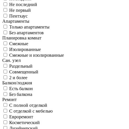
Не последний
Не первый
Пентхаус
Апартаменты
Только апартаменты
Без апартаментов
Планировка комнат
Смежные
Изолированные
Смежные и изолированные
Сан. узел
Раздельный
Совмещенный
2 и более
Балкон/лоджия
Есть балкон
Без балкона
Ремонт
С полной отделкой
С отделкой с мебелью
Евроремонт
Косметический
Дизайнерский