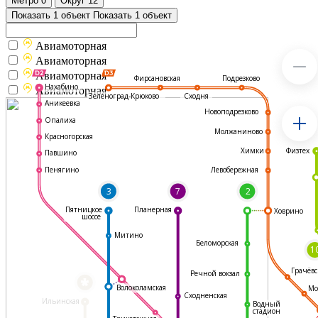
Метро
0
Округ
12
Показать 1 объект
Показать 1 объект
Авиамоторная
Авиамоторная
Авиамоторная
Подрезково
Фирсановская
Нахабино
Авиамоторная
Зеленоград-Крюково
Сходня
Аникеевка
Новоподрезково
Опалиха
Молжаниново
Красногорская
Физтех
Химки
Павшино
Левобережная
Пенягино
3
7
2
Пятницкое
Планерная
Ховрино
шоссе
Митино
Беломорская
1
Грачёвс
Речной вокзал
*
Волоколамская
Мо
Сходненская
Ильинская
Водный
стадион