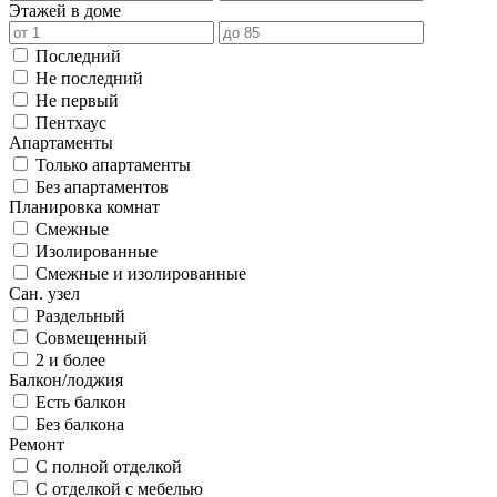
Этажей в доме
Последний
Не последний
Не первый
Пентхаус
Апартаменты
Только апартаменты
Без апартаментов
Планировка комнат
Смежные
Изолированные
Смежные и изолированные
Сан. узел
Раздельный
Совмещенный
2 и более
Балкон/лоджия
Есть балкон
Без балкона
Ремонт
С полной отделкой
С отделкой с мебелью