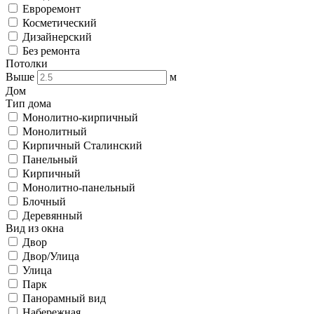
Евроремонт
Косметический
Дизайнерский
Без ремонта
Потолки
Выше
м
Дом
Тип дома
Монолитно-кирпичный
Монолитный
Кирпичный Сталинский
Панельный
Кирпичный
Монолитно-панельный
Блочный
Деревянный
Вид из окна
Двор
Двор/Улица
Улица
Парк
Панорамный вид
Набережная