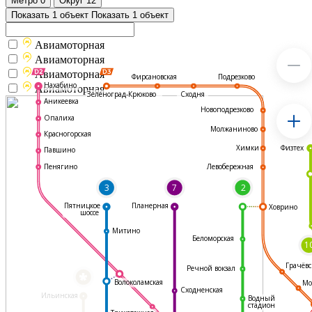
Метро
0
Округ
12
Показать 1 объект
Показать 1 объект
Авиамоторная
Авиамоторная
Авиамоторная
Подрезково
Фирсановская
Нахабино
Авиамоторная
Зеленоград-Крюково
Сходня
Аникеевка
Новоподрезково
Опалиха
Молжаниново
Красногорская
Физтех
Химки
Павшино
Левобережная
Пенягино
3
7
2
Пятницкое
Планерная
Ховрино
шоссе
Митино
Беломорская
1
Грачёвс
Речной вокзал
*
Волоколамская
Мо
Сходненская
Ильинская
Водный
стадион