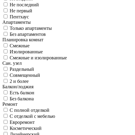
Не последний
Не первый
Пентхаус
Апартаменты
Только апартаменты
Без апартаментов
Планировка комнат
Смежные
Изолированные
Смежные и изолированные
Сан. узел
Раздельный
Совмещенный
2 и более
Балкон/лоджия
Есть балкон
Без балкона
Ремонт
С полной отделкой
С отделкой с мебелью
Евроремонт
Косметический
Дизайнерский