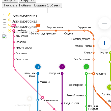
Метро
0
Округ
12
Показать 1 объект
Показать 1 объект
Авиамоторная
Авиамоторная
Авиамоторная
Подрезково
Фирсановская
Нахабино
Авиамоторная
Зеленоград-Крюково
Сходня
Аникеевка
Новоподрезково
Опалиха
Молжаниново
Красногорская
Физтех
Химки
Павшино
Левобережная
Пенягино
3
7
2
Пятницкое
Планерная
Ховрино
шоссе
Митино
Беломорская
1
Грачёвс
Речной вокзал
*
Волоколамская
Мо
Сходненская
Ильинская
Водный
стадион