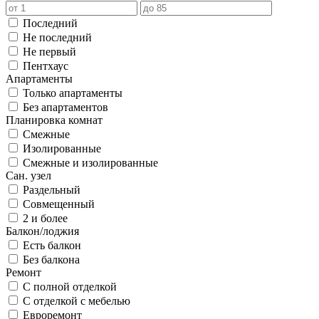
Последний
Не последний
Не первый
Пентхаус
Апартаменты
Только апартаменты
Без апартаментов
Планировка комнат
Смежные
Изолированные
Смежные и изолированные
Сан. узел
Раздельный
Совмещенный
2 и более
Балкон/лоджия
Есть балкон
Без балкона
Ремонт
С полной отделкой
С отделкой с мебелью
Евроремонт