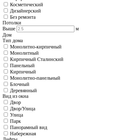
Косметический
Дизайнерский
Без ремонта
Потолки
Выше
м
Дом
Тип дома
Монолитно-кирпичный
Монолитный
Кирпичный Сталинский
Панельный
Кирпичный
Монолитно-панельный
Блочный
Деревянный
Вид из окна
Двор
Двор/Улица
Улица
Парк
Панорамный вид
Набережная
Лифты