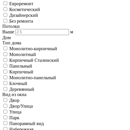
Евроремонт
Косметический
Дизайнерский
Без ремонта
Потолки
Выше
м
Дом
Тип дома
Монолитно-кирпичный
Монолитный
Кирпичный Сталинский
Панельный
Кирпичный
Монолитно-панельный
Блочный
Деревянный
Вид из окна
Двор
Двор/Улица
Улица
Парк
Панорамный вид
Набережная