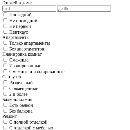
Этажей в доме
Последний
Не последний
Не первый
Пентхаус
Апартаменты
Только апартаменты
Без апартаментов
Планировка комнат
Смежные
Изолированные
Смежные и изолированные
Сан. узел
Раздельный
Совмещенный
2 и более
Балкон/лоджия
Есть балкон
Без балкона
Ремонт
С полной отделкой
С отделкой с мебелью