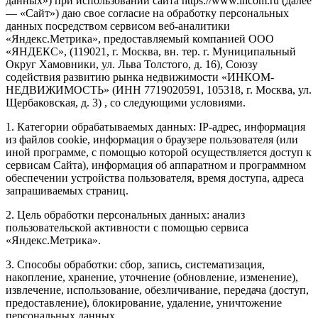
данных») при использовании сайта https://www.incom.ru (далее
— «Сайт») даю свое согласие на обработку персональных
данных посредством сервисом веб-аналитики
«Яндекс.Метрика», предоставляемый компанией ООО
«ЯНДЕКС», (119021, г. Москва, вн. тер. г. Муниципальный
Округ Хамовники, ул. Льва Толстого, д. 16), Союзу
содействия развитию рынка недвижимости «ИНКОМ-
НЕДВИЖИМОСТЬ» (ИНН 7719020591, 105318, г. Москва, ул.
Щербаковская, д. 3) , со следующими условиями.
1. Категории обрабатываемых данных: IP-адрес, информация
из файлов cookie, информация о браузере пользователя (или
иной программе, с помощью которой осуществляется доступ к
сервисам Сайта), информация об аппаратном и программном
обеспечении устройства пользователя, время доступа, адреса
запрашиваемых страниц.
2. Цель обработки персональных данных: анализ
пользовательской активности с помощью сервиса
«Яндекс.Метрика».
3. Способы обработки: сбор, запись, систематизация,
накопление, хранение, уточнение (обновление, изменение),
извлечение, использование, обезличивание, передача (доступ,
предоставление), блокирование, удаление, уничтожение
персональных данных.