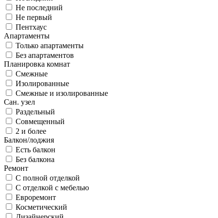
Не последний
Не первый
Пентхаус
Апартаменты
Только апартаменты
Без апартаментов
Планировка комнат
Смежные
Изолированные
Смежные и изолированные
Сан. узел
Раздельный
Совмещенный
2 и более
Балкон/лоджия
Есть балкон
Без балкона
Ремонт
С полной отделкой
С отделкой с мебелью
Евроремонт
Косметический
Дизайнерский