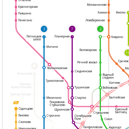
Молжаниново
Красногорская
Физтех
Химки
Павшино
Левобережная
Пенягино
3
7
2
Пятницкое
Планерная
Ховрино
шоссе
Митино
Беломорская
1
Грачёвс
Речной вокзал
*
Волоколамская
Мо
Сходненская
Ильинская
Водный
стадион
Трикотажная
Коптево
Рублево-
Архангельское
Тушинская
Войковская
Троице-Лыково
Балтийская
Мякинино
Спартак
Покровское-
Стрешнево
Одинцово
Красный
Щукинская
Балтиец
Стрешнево
Баковка
Строгино
Октябрьское
Поле
Сокол
Сколково
Панфиловская
Аэропорт
Немчиновка