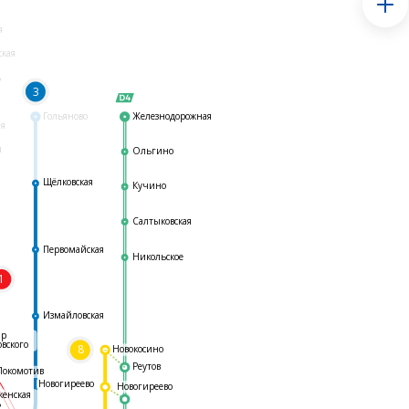
я
ская
ь
3
Гольяново
Железнодорожная
ая
я
Ольгино
Щёлковская
Кучино
Салтыковская
Первомайская
Никольское
1
я
Измайловская
ар
овского
8
Новокосино
Реутов
Локомотив
Новогиреево
Новогиреево
женская
ь