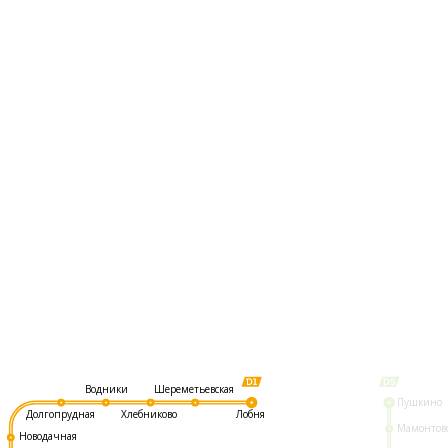
Шереметьевская
Водники
Пушкино
Долгопрудная
Хлебниково
Лобня
Мамонтов
Новодачная