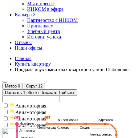
Мы в прессе
ИНКОМ в эфире
Карьера
Партнерство с ИНКОМ
Приглашаем
Учебный центр
Истории успеха
Отзывы
Наши офисы
Главная
Купить квартиру
Продажа двухкомнатных квартирна улице Шаболовка
Метро
0
Округ
12
Показать 1 объект
Показать 1 объект
Авиамоторная
Авиамоторная
Авиамоторная
Подрезково
Фирсановская
Нахабино
Авиамоторная
Зеленоград-Крюково
Сходня
Аникеевка
Новоподрезково
Опалиха