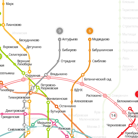
Клязьма
Марк
Тарасовска
Челюскин
Лианозово
Строител
9
6
Илимская
Мытищи
Алтуфьево
Медведково
Бескудниково
Тайнинск
Яхромская
Дегунино
Бибирево
Бабушкинская
Перловска
Селигерская
0
Лось
Отрадное
Свиблово
Верхние
Лихоборы
кая
Лосино-
островская
ссельмаш
Владыкино
Окружная
Ботанический сад
Петровско-
Разумовская
ВДНХ
Лихоборы
Ростокино
Северянин
Тимирязевская
Фонвизинская
Белокаменна
Алексеевская
Останкино
Дмитровская
Бутырская
Яуза
Бульв
14
Калибровская
Рокосс
Гражданская
Станколит
Маленковская
Марьина
Черкизовская
Роща
Москва-3
Рижская
Савёловская
Преобра
площад
Николаевка