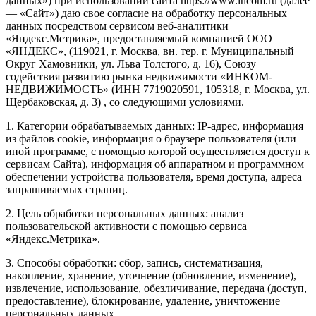
данных») при использовании сайта https://www.incom.ru (далее
— «Сайт») даю свое согласие на обработку персональных
данных посредством сервисом веб-аналитики
«Яндекс.Метрика», предоставляемый компанией ООО
«ЯНДЕКС», (119021, г. Москва, вн. тер. г. Муниципальный
Округ Хамовники, ул. Льва Толстого, д. 16), Союзу
содействия развитию рынка недвижимости «ИНКОМ-
НЕДВИЖИМОСТЬ» (ИНН 7719020591, 105318, г. Москва, ул.
Щербаковская, д. 3) , со следующими условиями.
1. Категории обрабатываемых данных: IP-адрес, информация
из файлов cookie, информация о браузере пользователя (или
иной программе, с помощью которой осуществляется доступ к
сервисам Сайта), информация об аппаратном и программном
обеспечении устройства пользователя, время доступа, адреса
запрашиваемых страниц.
2. Цель обработки персональных данных: анализ
пользовательской активности с помощью сервиса
«Яндекс.Метрика».
3. Способы обработки: сбор, запись, систематизация,
накопление, хранение, уточнение (обновление, изменение),
извлечение, использование, обезличивание, передача (доступ,
предоставление), блокирование, удаление, уничтожение
персональных данных.