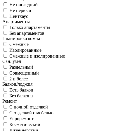
Не последний
Не первый
Пентхаус
Апартаменты
Только апартаменты
Без апартаментов
Планировка комнат
Смежные
Изолированные
Смежные и изолированные
Сан. узел
Раздельный
Совмещенный
2 и более
Балкон/лоджия
Есть балкон
Без балкона
Ремонт
С полной отделкой
С отделкой с мебелью
Евроремонт
Косметический
Дизайнерский