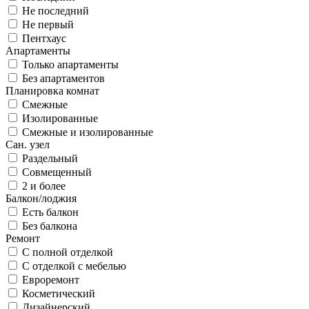
Не последний
Не первый
Пентхаус
Апартаменты
Только апартаменты
Без апартаментов
Планировка комнат
Смежные
Изолированные
Смежные и изолированные
Сан. узел
Раздельный
Совмещенный
2 и более
Балкон/лоджия
Есть балкон
Без балкона
Ремонт
С полной отделкой
С отделкой с мебелью
Евроремонт
Косметический
Дизайнерский