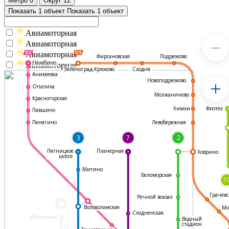
Метро
0
Округ
12
Показать 1 объект
Показать 1 объект
Авиамоторная
Авиамоторная
Авиамоторная
Подрезково
Фирсановская
Нахабино
Авиамоторная
Зеленоград-Крюково
Сходня
Аникеевка
Новоподрезково
Опалиха
Молжаниново
Красногорская
Физтех
Химки
Павшино
Левобережная
Пенягино
3
7
2
Пятницкое
Планерная
Ховрино
шоссе
Митино
Беломорская
1
Грачёвс
Речной вокзал
*
Волоколамская
Мо
Сходненская
Ильинская
Водный
стадион