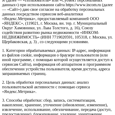
Я (далее — «Пользователь» или «Субъект персональных
данных») при использовании сайта https://www.incom.ru (далее
— «Сайт») даю свое согласие на обработку персональных
данных посредством сервисом веб-аналитики
«Яндекс.Метрика», предоставляемый компанией ООО
«ЯНДЕКС», (119021, г. Москва, вн. тер. г. Муниципальный
Округ Хамовники, ул. Льва Толстого, д. 16), Союзу
содействия развитию рынка недвижимости «ИНКОМ-
НЕДВИЖИМОСТЬ» (ИНН 7719020591, 105318, г. Москва, ул.
Щербаковская, д. 3) , со следующими условиями.
1. Категории обрабатываемых данных: IP-адрес, информация
из файлов cookie, информация о браузере пользователя (или
иной программе, с помощью которой осуществляется доступ к
сервисам Сайта), информация об аппаратном и программном
обеспечении устройства пользователя, время доступа, адреса
запрашиваемых страниц.
2. Цель обработки персональных данных: анализ
пользовательской активности с помощью сервиса
«Яндекс.Метрика».
3. Способы обработки: сбор, запись, систематизация,
накопление, хранение, уточнение (обновление, изменение),
извлечение, использование, обезличивание, передача (доступ,
предоставление), блокирование, удаление, уничтожение