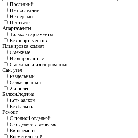
Последний
Не последний
Не первый
Пентхаус
Апартаменты
Только апартаменты
Без апартаментов
Планировка комнат
Смежные
Изолированные
Смежные и изолированные
Сан. узел
Раздельный
Совмещенный
2 и более
Балкон/лоджия
Есть балкон
Без балкона
Ремонт
С полной отделкой
С отделкой с мебелью
Евроремонт
Косметический