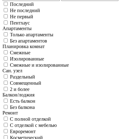
Последний
Не последний
Не первый
Пентхаус
Апартаменты
Только апартаменты
Без апартаментов
Планировка комнат
Смежные
Изолированные
Смежные и изолированные
Сан. узел
Раздельный
Совмещенный
2 и более
Балкон/лоджия
Есть балкон
Без балкона
Ремонт
С полной отделкой
С отделкой с мебелью
Евроремонт
Косметический