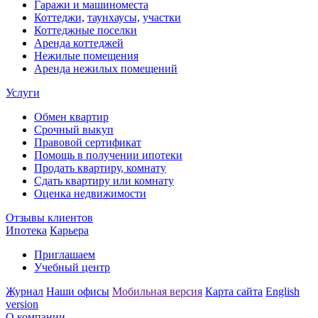
Гаражи и машиноместа
Коттеджи,
таунхаусы,
участки
Коттеджные поселки
Аренда коттеджей
Нежилые помещения
Аренда нежилых помещений
Услуги
Обмен квартир
Срочный выкуп
Правовой сертификат
Помощь в получении ипотеки
Продать квартиру, комнату
Сдать квартиру или комнату
Оценка недвижимости
Отзывы клиентов
Ипотека
Карьера
Приглашаем
Учебный центр
Журнал
Наши офисы
Мобильная версия
Карта сайта
English
version
О компании