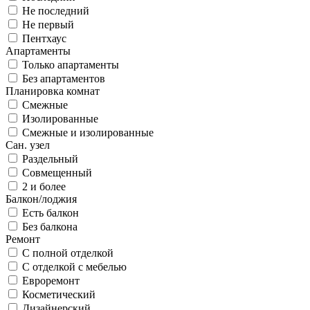
Не последний
Не первый
Пентхаус
Апартаменты
Только апартаменты
Без апартаментов
Планировка комнат
Смежные
Изолированные
Смежные и изолированные
Сан. узел
Раздельный
Совмещенный
2 и более
Балкон/лоджия
Есть балкон
Без балкона
Ремонт
С полной отделкой
С отделкой с мебелью
Евроремонт
Косметический
Дизайнерский