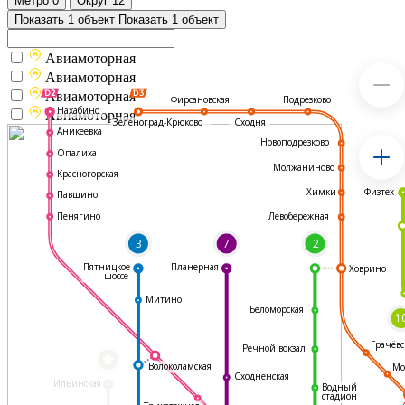
Метро
0
Округ
12
Показать 1 объект
Показать 1 объект
Авиамоторная
Авиамоторная
Авиамоторная
Подрезково
Фирсановская
Нахабино
Авиамоторная
Зеленоград-Крюково
Сходня
Аникеевка
Новоподрезково
Опалиха
Молжаниново
Красногорская
Физтех
Химки
Павшино
Левобережная
Пенягино
3
7
2
Пятницкое
Планерная
Ховрино
шоссе
Митино
Беломорская
1
Грачёвс
Речной вокзал
*
Волоколамская
Мо
Сходненская
Ильинская
Водный
стадион