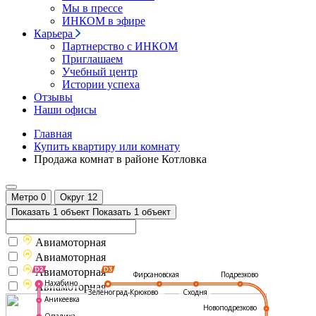
Мы в прессе
ИНКОМ в эфире
Карьера
Партнерство с ИНКОМ
Приглашаем
Учебный центр
Истории успеха
Отзывы
Наши офисы
Главная
Купить квартиру или комнату
Продажа комнат в районе Котловка
Метро
0
Округ
12
Показать 1 объект
Показать 1 объект
Авиамоторная
Авиамоторная
Авиамоторная
Подрезково
Фирсановская
Нахабино
Авиамоторная
Зеленоград-Крюково
Сходня
Аникеевка
Новоподрезково
Опалиха