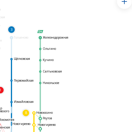
я
ская
ь
3
Гольяново
Железнодорожная
ая
я
Ольгино
Щёлковская
Кучино
Салтыковская
Первомайская
Никольское
1
я
Измайловская
ар
овского
8
Новокосино
Реутов
Локомотив
Новогиреево
Новогиреево
женская
ь