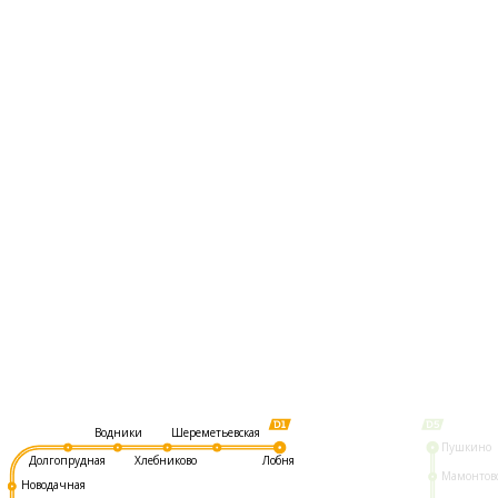
Шереметьевская
Водники
Пушкино
Долгопрудная
Хлебниково
Лобня
Мамонтов
Новодачная