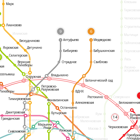
Клязьма
Марк
Тарасовска
Челюскин
Лианозово
Строител
9
6
Илимская
Мытищи
Алтуфьево
Медведково
Бескудниково
Тайнинск
Яхромская
Дегунино
Бибирево
Бабушкинская
Перловска
Селигерская
0
Лось
Отрадное
Свиблово
Верхние
Лихоборы
кая
Лосино-
островская
ссельмаш
Владыкино
Окружная
Ботанический сад
Петровско-
Разумовская
ВДНХ
Лихоборы
Ростокино
Северянин
Тимирязевская
Фонвизинская
Белокаменна
Алексеевская
Останкино
Дмитровская
Бутырская
Яуза
Бульв
14
Калибровская
Рокосс
Гражданская
Станколит
Маленковская
Марьина
Черкизовская
Роща
Москва-3
Рижская
Савёловская
Преобра
площад
Николаевка