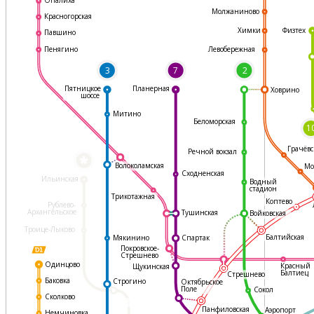
Молжаниново
Красногорская
Физтех
Химки
Павшино
Левобережная
Пенягино
3
7
2
Пятницкое
Планерная
Ховрино
шоссе
Митино
Беломорская
1
Грачёвс
Речной вокзал
*
Волоколамская
Мо
Сходненская
Ильинская
Водный
стадион
Трикотажная
Коптево
Рублево-
Архангельское
Тушинская
Войковская
Троице-Лыково
Балтийская
Мякинино
Спартак
Покровское-
Стрешнево
Одинцово
Красный
Щукинская
Балтиец
Стрешнево
Баковка
Строгино
Октябрьское
Поле
Сокол
Сколково
Панфиловская
Аэропорт
Немчиновка