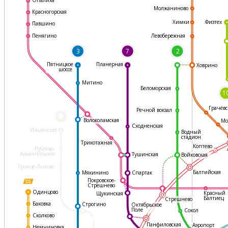
Молжаниново
Красногорская
Физтех
Химки
Павшино
Левобережная
Пенягино
3
7
2
Пятницкое
Планерная
Ховрино
шоссе
Митино
Беломорская
1
Грачёвс
Речной вокзал
*
Волоколамская
Мо
Сходненская
Ильинская
Водный
стадион
Трикотажная
Коптево
Рублево-
Архангельское
Тушинская
Войковская
Троице-Лыково
Балтийская
Мякинино
Спартак
Покровское-
Стрешнево
Одинцово
Красный
Щукинская
Балтиец
Стрешнево
Баковка
Строгино
Октябрьское
Поле
Сокол
Сколково
Панфиловская
Аэропорт
Немчиновка