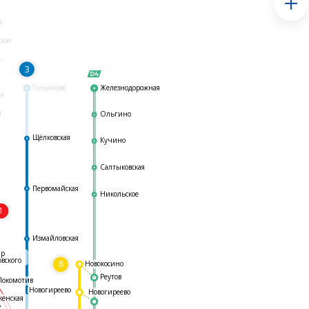
я
ская
ь
3
Гольяново
Железнодорожная
ая
я
Ольгино
Щёлковская
Кучино
Салтыковская
Первомайская
Никольское
1
я
Измайловская
ар
овского
8
Новокосино
Реутов
Локомотив
Новогиреево
Новогиреево
женская
ь