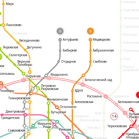
Клязьма
Марк
Тарасовска
Челюскин
Лианозово
Строител
9
6
Илимская
Мытищи
Алтуфьево
Медведково
Бескудниково
Тайнинск
Яхромская
Дегунино
Бибирево
Бабушкинская
Перловска
Селигерская
0
Лось
Отрадное
Свиблово
Верхние
Лихоборы
кая
Лосино-
островская
ссельмаш
Владыкино
Окружная
Ботанический сад
Петровско-
Разумовская
ВДНХ
Лихоборы
Ростокино
Северянин
Тимирязевская
Фонвизинская
Белокаменна
Алексеевская
Останкино
Дмитровская
Бутырская
Яуза
Бульв
14
Калибровская
Рокосс
Гражданская
Станколит
Маленковская
Марьина
Черкизовская
Роща
Москва-3
Рижская
Савёловская
Преобра
площад
Николаевка