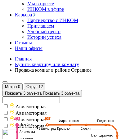
Мы в прессе
ИНКОМ в эфире
Карьера
Партнерство с ИНКОМ
Приглашаем
Учебный центр
Истории успеха
Отзывы
Наши офисы
Главная
Купить квартиру или комнату
Продажа комнат в районе Отрадное
Метро
0
Округ
12
Показать 3 объекта
Показать 3 объекта
Авиамоторная
Авиамоторная
Авиамоторная
Подрезково
Фирсановская
Нахабино
Авиамоторная
Зеленоград-Крюково
Сходня
Аникеевка
Новоподрезково
Опалиха