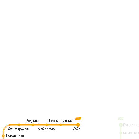
Шереметьевская
Водники
Пушкино
Долгопрудная
Хлебниково
Лобня
Мамонтов
Новодачная