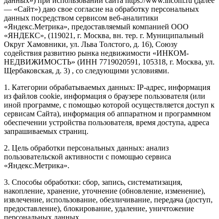
данных») при использовании сайта https://www.incom.ru (далее
— «Сайт») даю свое согласие на обработку персональных
данных посредством сервисом веб-аналитики
«Яндекс.Метрика», предоставляемый компанией ООО
«ЯНДЕКС», (119021, г. Москва, вн. тер. г. Муниципальный
Округ Хамовники, ул. Льва Толстого, д. 16), Союзу
содействия развитию рынка недвижимости «ИНКОМ-
НЕДВИЖИМОСТЬ» (ИНН 7719020591, 105318, г. Москва, ул.
Щербаковская, д. 3) , со следующими условиями.
1. Категории обрабатываемых данных: IP-адрес, информация
из файлов cookie, информация о браузере пользователя (или
иной программе, с помощью которой осуществляется доступ к
сервисам Сайта), информация об аппаратном и программном
обеспечении устройства пользователя, время доступа, адреса
запрашиваемых страниц.
2. Цель обработки персональных данных: анализ
пользовательской активности с помощью сервиса
«Яндекс.Метрика».
3. Способы обработки: сбор, запись, систематизация,
накопление, хранение, уточнение (обновление, изменение),
извлечение, использование, обезличивание, передача (доступ,
предоставление), блокирование, удаление, уничтожение
персональных данных.