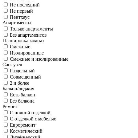
Не последний
Не первый
Пентхаус
Апартаменты
Только апартаменты
Без апартаментов
Планировка комнат
Смежные
Изолированные
Смежные и изолированные
Сан. узел
Раздельный
Совмещенный
2 и более
Балкон/лоджия
Есть балкон
Без балкона
Ремонт
С полной отделкой
С отделкой с мебелью
Евроремонт
Косметический
Дизайнерский