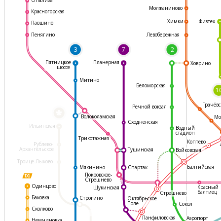
Молжаниново
Красногорская
Физтех
Химки
Павшино
Левобережная
Пенягино
3
7
2
Пятницкое
Планерная
Ховрино
шоссе
Митино
Беломорская
1
Грачёвс
Речной вокзал
*
Волоколамская
Мо
Сходненская
Ильинская
Водный
стадион
Трикотажная
Коптево
Рублево-
Архангельское
Тушинская
Войковская
Троице-Лыково
Балтийская
Мякинино
Спартак
Покровское-
Стрешнево
Одинцово
Красный
Щукинская
Балтиец
Стрешнево
Баковка
Строгино
Октябрьское
Поле
Сокол
Сколково
Панфиловская
Аэропорт
Немчиновка