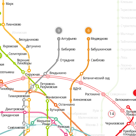
Клязьма
Марк
Тарасовска
Челюскин
Лианозово
Строител
9
6
Илимская
Мытищи
Алтуфьево
Медведково
Бескудниково
Тайнинск
Яхромская
Дегунино
Бибирево
Бабушкинская
Перловска
Селигерская
0
Лось
Отрадное
Свиблово
Верхние
Лихоборы
кая
Лосино-
островская
ссельмаш
Владыкино
Окружная
Ботанический сад
Петровско-
Разумовская
ВДНХ
Лихоборы
Ростокино
Северянин
Тимирязевская
Фонвизинская
Белокаменна
Алексеевская
Останкино
Дмитровская
Бутырская
Яуза
Бульв
14
Калибровская
Рокосс
Гражданская
Станколит
Маленковская
Марьина
Черкизовская
Роща
Москва-3
Рижская
Савёловская
Преобра
площад
Николаевка