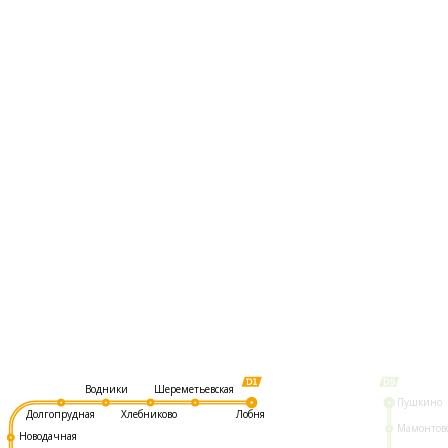
Шереметьевская
Водники
Пушкино
Долгопрудная
Хлебниково
Лобня
Мамонтов
Новодачная