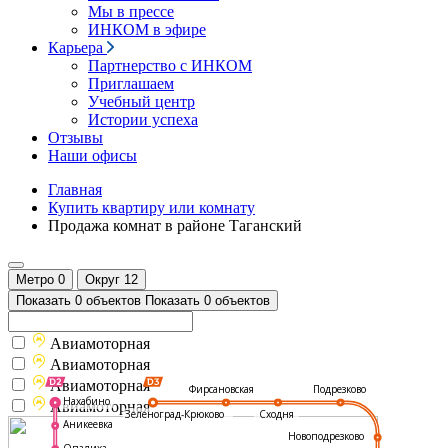
Мы в прессе
ИНКОМ в эфире
Карьера
Партнерство с ИНКОМ
Приглашаем
Учебный центр
Истории успеха
Отзывы
Наши офисы
Главная
Купить квартиру или комнату
Продажа комнат в районе Таганский
Метро
0
Округ
12
Показать 0 объектов
Показать 0 объектов
Авиамоторная
Авиамоторная
Авиамоторная
Подрезково
Фирсановская
Нахабино
Авиамоторная
Зеленоград-Крюково
Сходня
Аникеевка
Новоподрезково
Опалиха