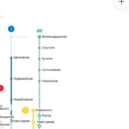
я
ская
ь
3
Гольяново
Железнодорожная
ая
я
Ольгино
Щёлковская
Кучино
Салтыковская
Первомайская
Никольское
1
я
Измайловская
ар
овского
8
Новокосино
Реутов
Локомотив
Новогиреево
Новогиреево
женская
ь