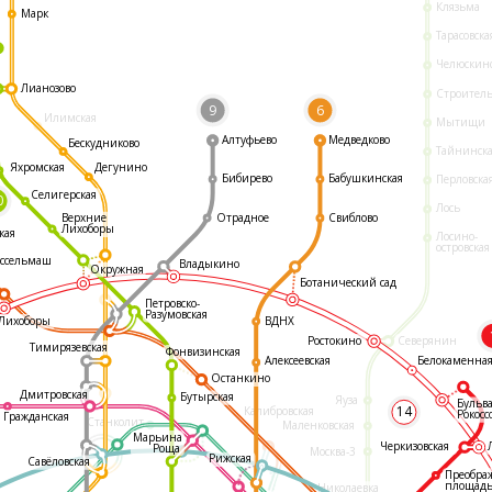
Клязьма
Марк
Тарасовска
Челюскин
Лианозово
Строител
9
6
Илимская
Мытищи
Алтуфьево
Медведково
Бескудниково
Тайнинск
Яхромская
Дегунино
Бибирево
Бабушкинская
Перловска
Селигерская
0
Лось
Отрадное
Свиблово
Верхние
Лихоборы
кая
Лосино-
островская
ссельмаш
Владыкино
Окружная
Ботанический сад
Петровско-
Разумовская
ВДНХ
Лихоборы
Ростокино
Северянин
Тимирязевская
Фонвизинская
Белокаменна
Алексеевская
Останкино
Дмитровская
Бутырская
Яуза
Бульв
14
Калибровская
Рокосс
Гражданская
Станколит
Маленковская
Марьина
Черкизовская
Роща
Москва-3
Рижская
Савёловская
Преобра
площад
Николаевка