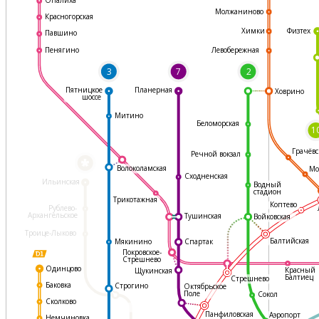
Молжаниново
Красногорская
Физтех
Химки
Павшино
Левобережная
Пенягино
3
7
2
Пятницкое
Планерная
Ховрино
шоссе
Митино
Беломорская
1
Грачёвс
Речной вокзал
*
Волоколамская
Мо
Сходненская
Ильинская
Водный
стадион
Трикотажная
Коптево
Рублево-
Архангельское
Тушинская
Войковская
Троице-Лыково
Балтийская
Мякинино
Спартак
Покровское-
Стрешнево
Одинцово
Красный
Щукинская
Балтиец
Стрешнево
Баковка
Строгино
Октябрьское
Поле
Сокол
Сколково
Панфиловская
Аэропорт
Немчиновка