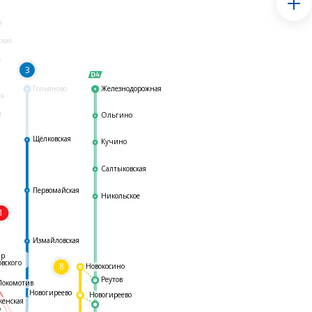
я
ская
ь
3
Гольяново
Железнодорожная
ая
я
Ольгино
Щёлковская
Кучино
Салтыковская
Первомайская
Никольское
1
я
Измайловская
ар
овского
8
Новокосино
Реутов
Локомотив
Новогиреево
Новогиреево
женская
ь