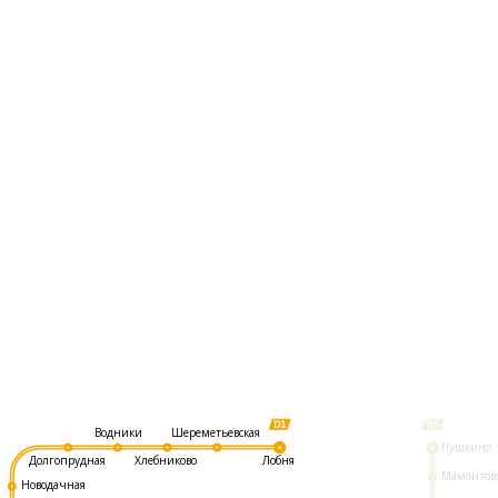
Шереметьевская
Водники
Пушкино
Долгопрудная
Хлебниково
Лобня
Мамонтов
Новодачная