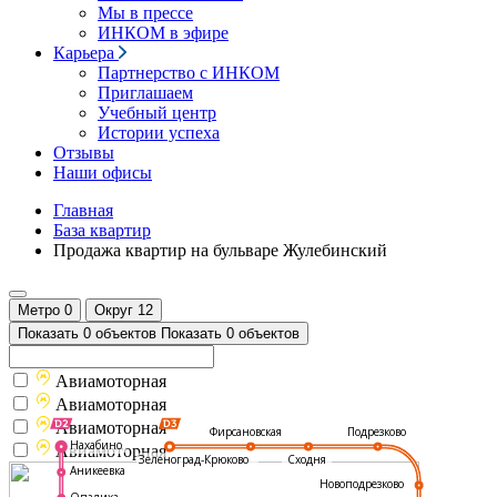
Мы в прессе
ИНКОМ в эфире
Карьера
Партнерство с ИНКОМ
Приглашаем
Учебный центр
Истории успеха
Отзывы
Наши офисы
Главная
База квартир
Продажа квартир на бульваре Жулебинский
Метро
0
Округ
12
Показать 0 объектов
Показать 0 объектов
Авиамоторная
Авиамоторная
Авиамоторная
Подрезково
Фирсановская
Нахабино
Авиамоторная
Зеленоград-Крюково
Сходня
Аникеевка
Новоподрезково
Опалиха