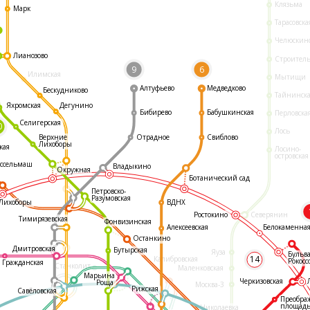
Клязьма
Марк
Тарасовска
Челюскин
Лианозово
Строител
9
6
Илимская
Мытищи
Алтуфьево
Медведково
Бескудниково
Тайнинск
Яхромская
Дегунино
Бибирево
Бабушкинская
Перловска
Селигерская
0
Лось
Отрадное
Свиблово
Верхние
Лихоборы
кая
Лосино-
островская
ссельмаш
Владыкино
Окружная
Ботанический сад
Петровско-
Разумовская
ВДНХ
Лихоборы
Ростокино
Северянин
Тимирязевская
Фонвизинская
Белокаменна
Алексеевская
Останкино
Дмитровская
Бутырская
Яуза
Бульв
14
Калибровская
Рокосс
Гражданская
Станколит
Маленковская
Марьина
Черкизовская
Роща
Москва-3
Рижская
Савёловская
Преобра
площад
Николаевка