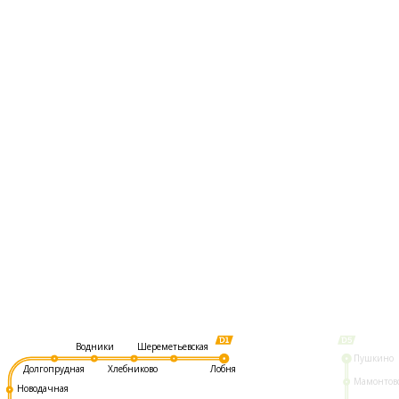
Шереметьевская
Водники
Пушкино
Долгопрудная
Хлебниково
Лобня
Мамонтов
Новодачная