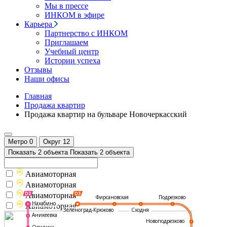
Мы в прессе
ИНКОМ в эфире
Карьера
Партнерство с ИНКОМ
Приглашаем
Учебный центр
Истории успеха
Отзывы
Наши офисы
Главная
Продажа квартир
Продажа квартир на бульваре Новочеркасский
Метро
0
Округ
12
Показать 2 объекта
Показать 2 объекта
Авиамоторная
Авиамоторная
Авиамоторная
Подрезково
Фирсановская
Нахабино
Авиамоторная
Зеленоград-Крюково
Сходня
Аникеевка
Новоподрезково
Опалиха