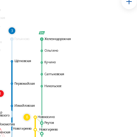
я
ская
ь
3
Гольяново
Железнодорожная
ая
я
Ольгино
Щёлковская
Кучино
Салтыковская
Первомайская
Никольское
1
я
Измайловская
ар
овского
8
Новокосино
Реутов
Локомотив
Новогиреево
Новогиреево
женская
ь