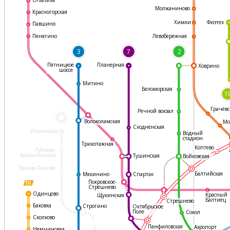
Молжаниново
Красногорская
Физтех
Химки
Павшино
Левобережная
Пенягино
3
7
2
Пятницкое
Планерная
Ховрино
шоссе
Митино
Беломорская
1
Грачёвс
Речной вокзал
*
Волоколамская
Мо
Сходненская
Ильинская
Водный
стадион
Трикотажная
Коптево
Рублево-
Архангельское
Тушинская
Войковская
Троице-Лыково
Балтийская
Мякинино
Спартак
Покровское-
Стрешнево
Одинцово
Красный
Щукинская
Балтиец
Стрешнево
Баковка
Строгино
Октябрьское
Поле
Сокол
Сколково
Панфиловская
Аэропорт
Немчиновка