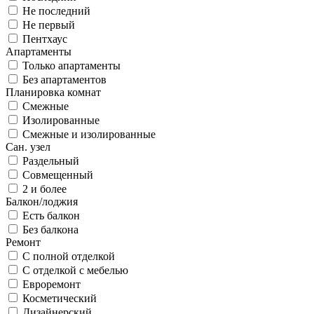
Не последний
Не первый
Пентхаус
Апартаменты
Только апартаменты
Без апартаментов
Планировка комнат
Смежные
Изолированные
Смежные и изолированные
Сан. узел
Раздельный
Совмещенный
2 и более
Балкон/лоджия
Есть балкон
Без балкона
Ремонт
С полной отделкой
С отделкой с мебелью
Евроремонт
Косметический
Дизайнерский