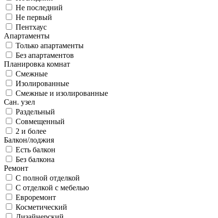
Не последний
Не первый
Пентхаус
Апартаменты
Только апартаменты
Без апартаментов
Планировка комнат
Смежные
Изолированные
Смежные и изолированные
Сан. узел
Раздельный
Совмещенный
2 и более
Балкон/лоджия
Есть балкон
Без балкона
Ремонт
С полной отделкой
С отделкой с мебелью
Евроремонт
Косметический
Дизайнерский