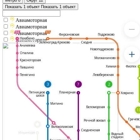
Метро
0
Округ
12
Показать 1 объект
Показать 1 объект
Авиамоторная
Авиамоторная
Авиамоторная
Подрезково
Фирсановская
Нахабино
Авиамоторная
Зеленоград-Крюково
Сходня
Аникеевка
Новоподрезково
Опалиха
Молжаниново
Красногорская
Физтех
Химки
Павшино
Левобережная
Пенягино
3
7
2
Пятницкое
Планерная
Ховрино
шоссе
Митино
Беломорская
1
Грачёвс
Речной вокзал
*
Волоколамская
Мо
Сходненская
Ильинская
Водный
стадион