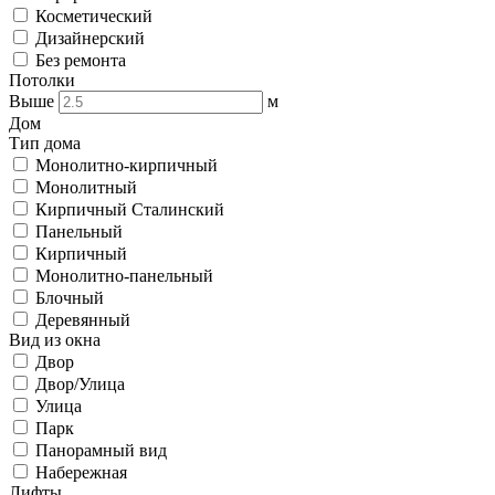
Косметический
Дизайнерский
Без ремонта
Потолки
Выше
м
Дом
Тип дома
Монолитно-кирпичный
Монолитный
Кирпичный Сталинский
Панельный
Кирпичный
Монолитно-панельный
Блочный
Деревянный
Вид из окна
Двор
Двор/Улица
Улица
Парк
Панорамный вид
Набережная
Лифты