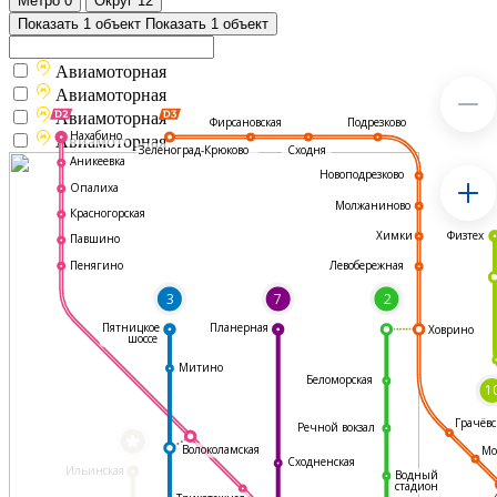
Метро
0
Округ
12
Показать 1 объект
Показать 1 объект
Авиамоторная
Авиамоторная
Авиамоторная
Подрезково
Фирсановская
Нахабино
Авиамоторная
Зеленоград-Крюково
Сходня
Аникеевка
Новоподрезково
Опалиха
Молжаниново
Красногорская
Физтех
Химки
Павшино
Левобережная
Пенягино
3
7
2
Пятницкое
Планерная
Ховрино
шоссе
Митино
Беломорская
1
Грачёвс
Речной вокзал
*
Волоколамская
Мо
Сходненская
Ильинская
Водный
стадион