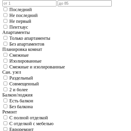
Последний
Не последний
Не первый
Пентхаус
Апартаменты
Только апартаменты
Без апартаментов
Планировка комнат
Смежные
Изолированные
Смежные и изолированные
Сан. узел
Раздельный
Совмещенный
2 и более
Балкон/лоджия
Есть балкон
Без балкона
Ремонт
С полной отделкой
С отделкой с мебелью
Евроремонт