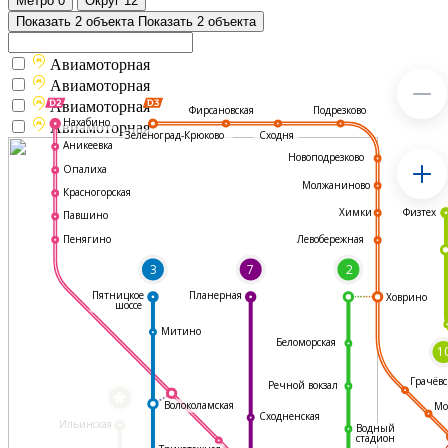
Метро
0
Округ
12
Показать 2 объекта
Показать 2 объекта
Авиамоторная
Авиамоторная
Авиамоторная
Подрезково
Фирсановская
Нахабино
Авиамоторная
Зеленоград-Крюково
Сходня
Аникеевка
Новоподрезково
Опалиха
Молжаниново
Красногорская
Физтех
Химки
Павшино
Левобережная
Пенягино
3
7
2
Пятницкое
Планерная
Ховрино
шоссе
Митино
Беломорская
1
Грачёвс
Речной вокзал
*
Волоколамская
Мо
Сходненская
Ильинская
Водный
стадион