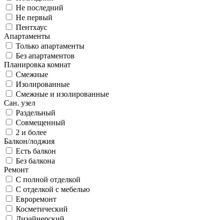
Не последний
Не первый
Пентхаус
Апартаменты
Только апартаменты
Без апартаментов
Планировка комнат
Смежные
Изолированные
Смежные и изолированные
Сан. узел
Раздельный
Совмещенный
2 и более
Балкон/лоджия
Есть балкон
Без балкона
Ремонт
С полной отделкой
С отделкой с мебелью
Евроремонт
Косметический
Дизайнерский