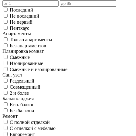
Последний
Не последний
Не первый
Пентхаус
Апартаменты
Только апартаменты
Без апартаментов
Планировка комнат
Смежные
Изолированные
Смежные и изолированные
Сан. узел
Раздельный
Совмещенный
2 и более
Балкон/лоджия
Есть балкон
Без балкона
Ремонт
С полной отделкой
С отделкой с мебелью
Евроремонт