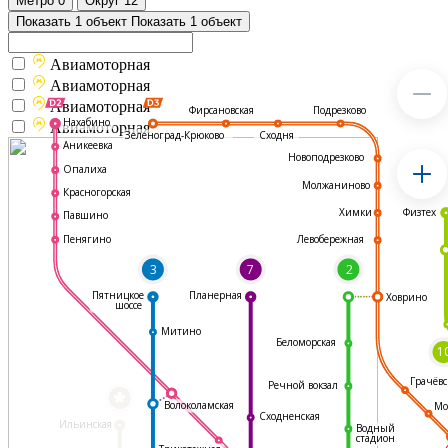
Метро
0
Округ
12
Показать 1 объект
Показать 1 объект
Авиамоторная
Авиамоторная
Авиамоторная
Подрезково
Фирсановская
Нахабино
Авиамоторная
Зеленоград-Крюково
Сходня
Аникеевка
Новоподрезково
Опалиха
Молжаниново
Красногорская
Физтех
Химки
Павшино
Левобережная
Пенягино
3
7
2
Пятницкое
Планерная
Ховрино
шоссе
Митино
Беломорская
1
Грачёвс
Речной вокзал
*
Волоколамская
Мо
Сходненская
Ильинская
Водный
стадион