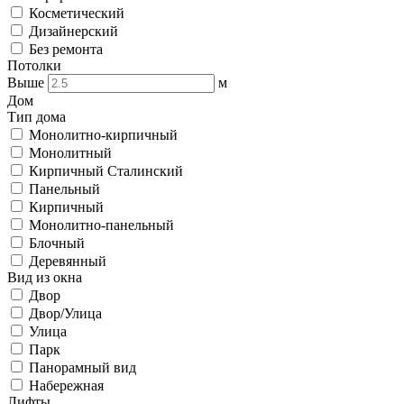
Косметический
Дизайнерский
Без ремонта
Потолки
Выше
м
Дом
Тип дома
Монолитно-кирпичный
Монолитный
Кирпичный Сталинский
Панельный
Кирпичный
Монолитно-панельный
Блочный
Деревянный
Вид из окна
Двор
Двор/Улица
Улица
Парк
Панорамный вид
Набережная
Лифты