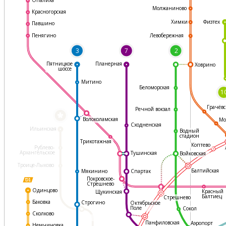
Молжаниново
Красногорская
Физтех
Химки
Павшино
Левобережная
Пенягино
3
7
2
Пятницкое
Планерная
Ховрино
шоссе
Митино
Беломорская
1
Грачёвс
Речной вокзал
*
Волоколамская
Мо
Сходненская
Ильинская
Водный
стадион
Трикотажная
Коптево
Рублево-
Архангельское
Тушинская
Войковская
Троице-Лыково
Балтийская
Мякинино
Спартак
Покровское-
Стрешнево
Одинцово
Красный
Щукинская
Балтиец
Стрешнево
Баковка
Строгино
Октябрьское
Поле
Сокол
Сколково
Панфиловская
Аэропорт
Немчиновка