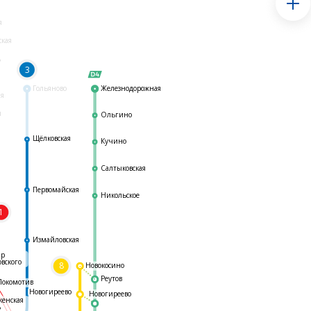
я
ская
ь
3
Гольяново
Железнодорожная
ая
я
Ольгино
Щёлковская
Кучино
Салтыковская
Первомайская
Никольское
1
я
Измайловская
ар
овского
8
Новокосино
Реутов
Локомотив
Новогиреево
Новогиреево
женская
ь