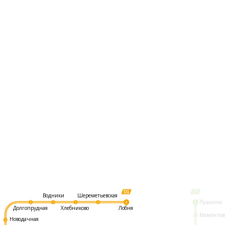
Шереметьевская
Водники
Пушкино
Долгопрудная
Хлебниково
Лобня
Мамонтов
Новодачная