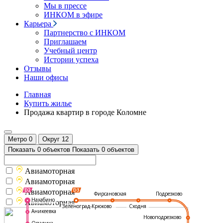
Мы в прессе
ИНКОМ в эфире
Карьера
Партнерство с ИНКОМ
Приглашаем
Учебный центр
Истории успеха
Отзывы
Наши офисы
Главная
Купить жилье
Продажа квартир в городе Коломне
Метро
0
Округ
12
Показать 0 объектов
Показать 0 объектов
Авиамоторная
Авиамоторная
Авиамоторная
Подрезково
Фирсановская
Нахабино
Авиамоторная
Зеленоград-Крюково
Сходня
Аникеевка
Новоподрезково
Опалиха