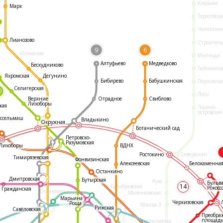
Клязьма
Марк
Тарасовска
Челюскин
Лианозово
Строител
9
6
Илимская
Мытищи
Алтуфьево
Медведково
Бескудниково
Тайнинск
Яхромская
Дегунино
Бибирево
Бабушкинская
Перловска
Селигерская
0
Лось
Отрадное
Свиблово
Верхние
Лихоборы
кая
Лосино-
островская
ссельмаш
Владыкино
Окружная
Ботанический сад
Петровско-
Разумовская
ВДНХ
Лихоборы
Ростокино
Северянин
Тимирязевская
Фонвизинская
Белокаменна
Алексеевская
Останкино
Дмитровская
Бутырская
Яуза
Бульв
14
Калибровская
Рокосс
Гражданская
Станколит
Маленковская
Марьина
Черкизовская
Роща
Москва-3
Рижская
Савёловская
Преобра
площад
Николаевка