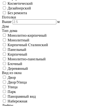
Косметический
Дизайнерский
Без ремонта
Потолки
Выше
м
Дом
Тип дома
Монолитно-кирпичный
Монолитный
Кирпичный Сталинский
Панельный
Кирпичный
Монолитно-панельный
Блочный
Деревянный
Вид из окна
Двор
Двор/Улица
Улица
Парк
Панорамный вид
Набережная
Лифты