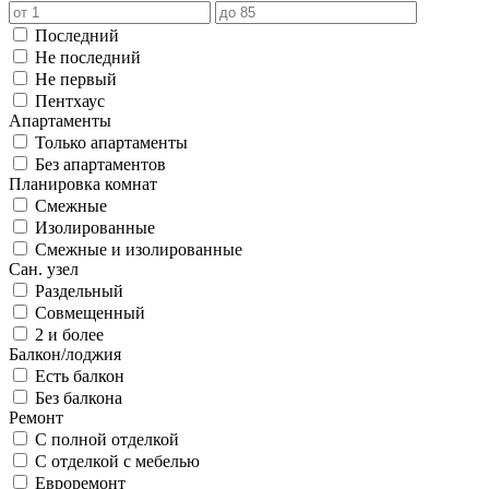
Последний
Не последний
Не первый
Пентхаус
Апартаменты
Только апартаменты
Без апартаментов
Планировка комнат
Смежные
Изолированные
Смежные и изолированные
Сан. узел
Раздельный
Совмещенный
2 и более
Балкон/лоджия
Есть балкон
Без балкона
Ремонт
С полной отделкой
С отделкой с мебелью
Евроремонт