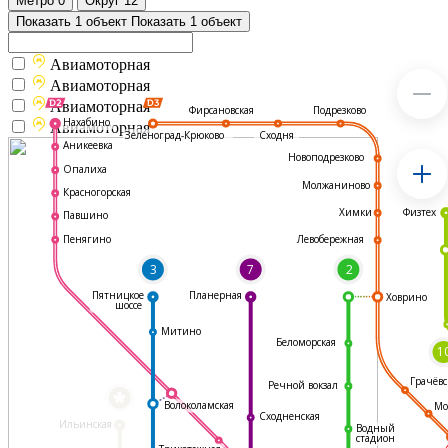
Метро
0
Округ
12
Показать 1 объект
Показать 1 объект
Авиамоторная
Авиамоторная
Авиамоторная
Подрезково
Фирсановская
Нахабино
Авиамоторная
Зеленоград-Крюково
Сходня
Аникеевка
Новоподрезково
Опалиха
Молжаниново
Красногорская
Физтех
Химки
Павшино
Левобережная
Пенягино
3
7
2
Пятницкое
Планерная
Ховрино
шоссе
Митино
Беломорская
1
Грачёвс
Речной вокзал
*
Волоколамская
Мо
Сходненская
Ильинская
Водный
стадион