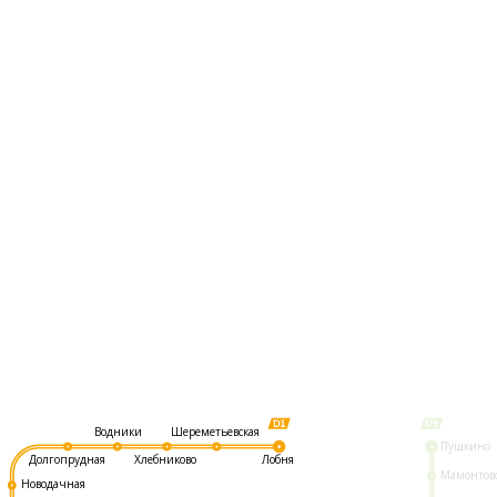
Шереметьевская
Водники
Пушкино
Долгопрудная
Хлебниково
Лобня
Мамонтов
Новодачная