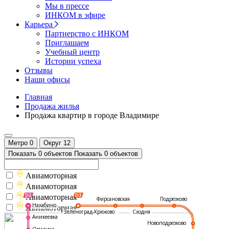
Мы в прессе
ИНКОМ в эфире
Карьера
Партнерство с ИНКОМ
Приглашаем
Учебный центр
Истории успеха
Отзывы
Наши офисы
Главная
Продажа жилья
Продажа квартир в городе Владимире
Метро
0
Округ
12
Показать 0 объектов
Показать 0 объектов
Авиамоторная
Авиамоторная
Авиамоторная
Подрезково
Фирсановская
Нахабино
Авиамоторная
Зеленоград-Крюково
Сходня
Аникеевка
Новоподрезково
Опалиха