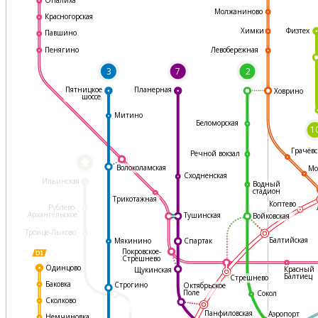
Молжаниново
Красногорская
Физтех
Химки
Павшино
Левобережная
Пенягино
3
7
2
Пятницкое
Планерная
Ховрино
шоссе
Митино
Беломорская
1
Грачёвс
Речной вокзал
*
Волоколамская
Мо
Сходненская
Ильинская
Водный
стадион
Трикотажная
Коптево
Рублево-
Архангельское
Тушинская
Войковская
Троице-Лыково
Балтийская
Мякинино
Спартак
Покровское-
Стрешнево
Одинцово
Красный
Щукинская
Балтиец
Стрешнево
Баковка
Строгино
Октябрьское
Поле
Сокол
Сколково
Панфиловская
Аэропорт
Немчиновка