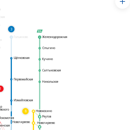
я
ская
ь
3
Гольяново
Железнодорожная
ая
я
Ольгино
Щёлковская
Кучино
Салтыковская
Первомайская
Никольское
1
я
Измайловская
ар
овского
8
Новокосино
Реутов
Локомотив
Новогиреево
Новогиреево
женская
ь