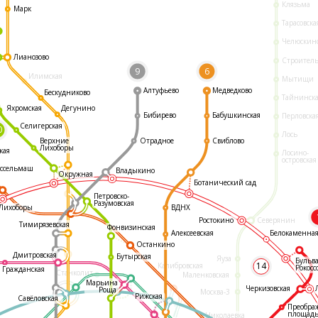
Клязьма
Марк
Тарасовска
Челюскин
Лианозово
Строител
9
6
Илимская
Мытищи
Алтуфьево
Медведково
Бескудниково
Тайнинск
Яхромская
Дегунино
Бибирево
Бабушкинская
Перловска
Селигерская
0
Лось
Отрадное
Свиблово
Верхние
Лихоборы
кая
Лосино-
островская
ссельмаш
Владыкино
Окружная
Ботанический сад
Петровско-
Разумовская
ВДНХ
Лихоборы
Ростокино
Северянин
Тимирязевская
Фонвизинская
Белокаменна
Алексеевская
Останкино
Дмитровская
Бутырская
Яуза
Бульв
14
Калибровская
Рокосс
Гражданская
Станколит
Маленковская
Марьина
Черкизовская
Роща
Москва-3
Рижская
Савёловская
Преобра
площад
Николаевка