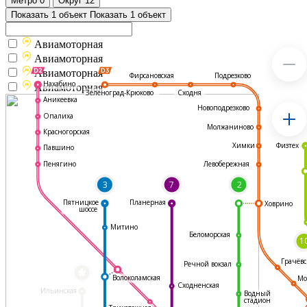
Метро
0
Округ
12
Показать 1 объект
Показать 1 объект
Авиамоторная
Авиамоторная
Авиамоторная
Подрезково
Фирсановская
Нахабино
Авиамоторная
Зеленоград-Крюково
Сходня
Аникеевка
Новоподрезково
Опалиха
Молжаниново
Красногорская
Физтех
Химки
Павшино
Левобережная
Пенягино
3
7
2
Пятницкое
Планерная
Ховрино
шоссе
Митино
Беломорская
1
Грачёвс
Речной вокзал
*
Волоколамская
Мо
Сходненская
Ильинская
Водный
стадион