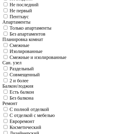
Не последний
Не первый
Пентхаус
Апартаменты
Только апартаменты
Без апартаментов
Планировка комнат
Смежные
Изолированные
Смежные и изолированные
Сан. узел
Раздельный
Совмещенный
2 и более
Балкон/лоджия
Есть балкон
Без балкона
Ремонт
С полной отделкой
С отделкой с мебелью
Евроремонт
Косметический
Дизайнерский