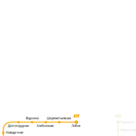
Шереметьевская
Водники
Пушкино
Долгопрудная
Хлебниково
Лобня
Мамонтов
Новодачная