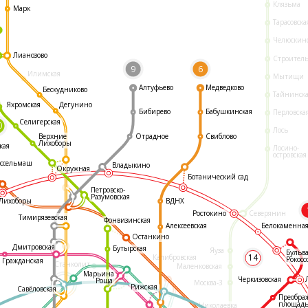
Клязьма
Марк
Тарасовска
Челюскин
Лианозово
Строител
9
6
Илимская
Мытищи
Алтуфьево
Медведково
Бескудниково
Тайнинск
Яхромская
Дегунино
Бибирево
Бабушкинская
Перловска
Селигерская
0
Лось
Отрадное
Свиблово
Верхние
Лихоборы
кая
Лосино-
островская
ссельмаш
Владыкино
Окружная
Ботанический сад
Петровско-
Разумовская
ВДНХ
Лихоборы
Ростокино
Северянин
Тимирязевская
Фонвизинская
Белокаменна
Алексеевская
Останкино
Дмитровская
Бутырская
Яуза
Бульв
14
Калибровская
Рокосс
Гражданская
Станколит
Маленковская
Марьина
Черкизовская
Роща
Москва-3
Рижская
Савёловская
Преобра
площад
Николаевка