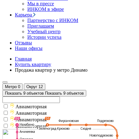
Мы в прессе
ИНКОМ в эфире
Карьера
Партнерство с ИНКОМ
Приглашаем
Учебный центр
Истории успеха
Отзывы
Наши офисы
Главная
Купить квартиру
Продажа квартир у метро Динамо
Метро
0
Округ
12
Показать 9 объектов
Показать 9 объектов
Авиамоторная
Авиамоторная
Авиамоторная
Подрезково
Фирсановская
Нахабино
Авиамоторная
Зеленоград-Крюково
Сходня
Аникеевка
Новоподрезково
Опалиха