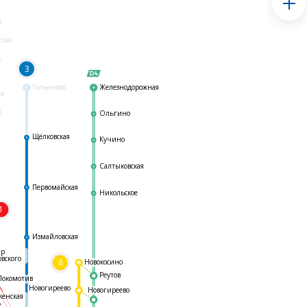
я
ская
ь
3
Гольяново
Железнодорожная
ая
я
Ольгино
Щёлковская
Кучино
Салтыковская
Первомайская
Никольское
1
я
Измайловская
ар
овского
8
Новокосино
Реутов
Локомотив
Новогиреево
Новогиреево
женская
ь