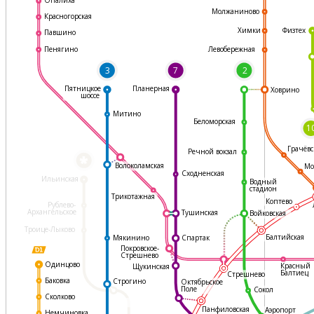
Молжаниново
Красногорская
Физтех
Химки
Павшино
Левобережная
Пенягино
3
7
2
Пятницкое
Планерная
Ховрино
шоссе
Митино
Беломорская
1
Грачёвс
Речной вокзал
*
Волоколамская
Мо
Сходненская
Ильинская
Водный
стадион
Трикотажная
Коптево
Рублево-
Архангельское
Тушинская
Войковская
Троице-Лыково
Балтийская
Мякинино
Спартак
Покровское-
Стрешнево
Одинцово
Красный
Щукинская
Балтиец
Стрешнево
Баковка
Строгино
Октябрьское
Поле
Сокол
Сколково
Панфиловская
Аэропорт
Немчиновка