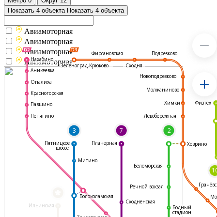
Метро
0
Округ
12
Показать 4 объекта
Показать 4 объекта
Авиамоторная
Авиамоторная
Авиамоторная
Подрезково
Фирсановская
Нахабино
Авиамоторная
Зеленоград-Крюково
Сходня
Аникеевка
Новоподрезково
Опалиха
Молжаниново
Красногорская
Физтех
Химки
Павшино
Левобережная
Пенягино
3
7
2
Пятницкое
Планерная
Ховрино
шоссе
Митино
Беломорская
1
Грачёвс
Речной вокзал
*
Волоколамская
Мо
Сходненская
Ильинская
Водный
стадион