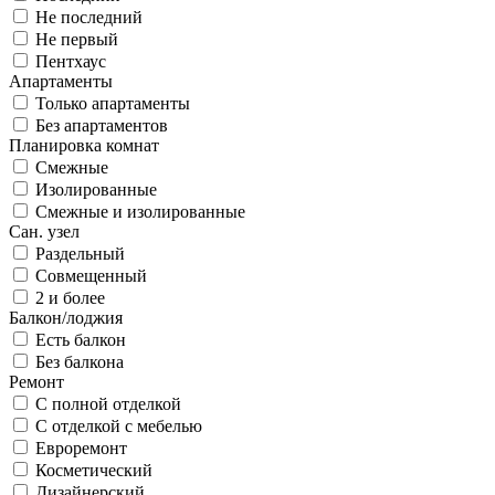
Не последний
Не первый
Пентхаус
Апартаменты
Только апартаменты
Без апартаментов
Планировка комнат
Смежные
Изолированные
Смежные и изолированные
Сан. узел
Раздельный
Совмещенный
2 и более
Балкон/лоджия
Есть балкон
Без балкона
Ремонт
С полной отделкой
С отделкой с мебелью
Евроремонт
Косметический
Дизайнерский