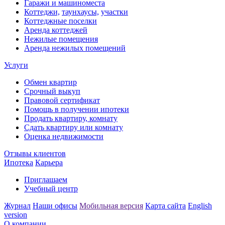
Гаражи и машиноместа
Коттеджи,
таунхаусы,
участки
Коттеджные поселки
Аренда коттеджей
Нежилые помещения
Аренда нежилых помещений
Услуги
Обмен квартир
Срочный выкуп
Правовой сертификат
Помощь в получении ипотеки
Продать квартиру, комнату
Сдать квартиру или комнату
Оценка недвижимости
Отзывы клиентов
Ипотека
Карьера
Приглашаем
Учебный центр
Журнал
Наши офисы
Мобильная версия
Карта сайта
English
version
О компании