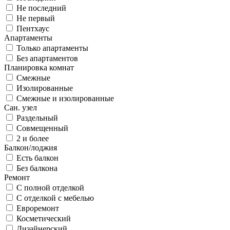
Не последний
Не первый
Пентхаус
Апартаменты
Только апартаменты
Без апартаментов
Планировка комнат
Смежные
Изолированные
Смежные и изолированные
Сан. узел
Раздельный
Совмещенный
2 и более
Балкон/лоджия
Есть балкон
Без балкона
Ремонт
С полной отделкой
С отделкой с мебелью
Евроремонт
Косметический
Дизайнерский