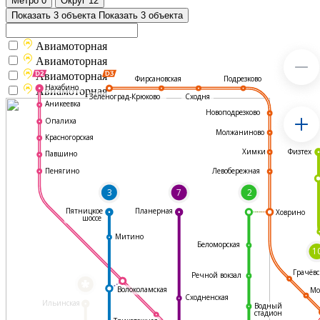
Метро
0
Округ
12
Показать 3 объекта
Показать 3 объекта
Авиамоторная
Авиамоторная
Авиамоторная
Подрезково
Фирсановская
Нахабино
Авиамоторная
Зеленоград-Крюково
Сходня
Аникеевка
Новоподрезково
Опалиха
Молжаниново
Красногорская
Физтех
Химки
Павшино
Левобережная
Пенягино
3
7
2
Пятницкое
Планерная
Ховрино
шоссе
Митино
Беломорская
1
Грачёвс
Речной вокзал
*
Волоколамская
Мо
Сходненская
Ильинская
Водный
стадион