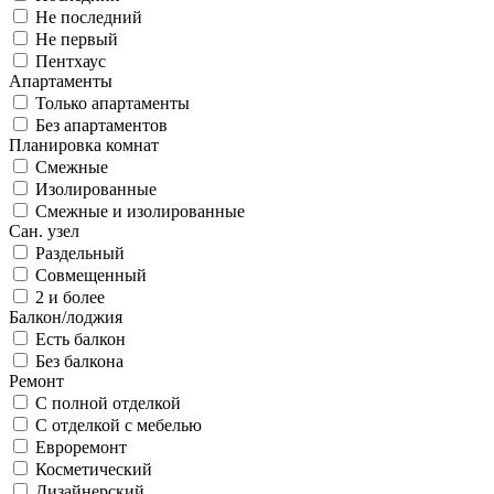
Не последний
Не первый
Пентхаус
Апартаменты
Только апартаменты
Без апартаментов
Планировка комнат
Смежные
Изолированные
Смежные и изолированные
Сан. узел
Раздельный
Совмещенный
2 и более
Балкон/лоджия
Есть балкон
Без балкона
Ремонт
С полной отделкой
С отделкой с мебелью
Евроремонт
Косметический
Дизайнерский