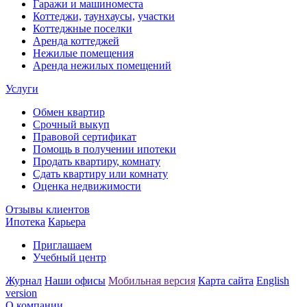
Гаражи и машиноместа
Коттеджи,
таунхаусы,
участки
Коттеджные поселки
Аренда коттеджей
Нежилые помещения
Аренда нежилых помещений
Услуги
Обмен квартир
Срочный выкуп
Правовой сертификат
Помощь в получении ипотеки
Продать квартиру, комнату
Сдать квартиру или комнату
Оценка недвижимости
Отзывы клиентов
Ипотека
Карьера
Приглашаем
Учебный центр
Журнал
Наши офисы
Мобильная версия
Карта сайта
English
version
О компании