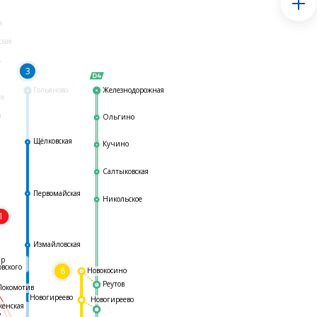
я
ская
ь
3
Гольяново
Железнодорожная
ая
я
Ольгино
Щёлковская
Кучино
Салтыковская
Первомайская
Никольское
1
я
Измайловская
ар
овского
8
Новокосино
Реутов
Локомотив
Новогиреево
Новогиреево
женская
ь