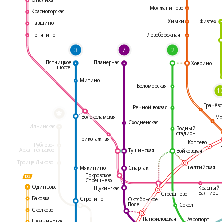
Молжаниново
Красногорская
Физтех
Химки
Павшино
Левобережная
Пенягино
3
7
2
Пятницкое
Планерная
Ховрино
шоссе
Митино
Беломорская
1
Грачёвс
Речной вокзал
*
Волоколамская
Мо
Сходненская
Ильинская
Водный
стадион
Трикотажная
Коптево
Рублево-
Архангельское
Тушинская
Войковская
Троице-Лыково
Балтийская
Мякинино
Спартак
Покровское-
Стрешнево
Одинцово
Красный
Щукинская
Балтиец
Стрешнево
Баковка
Строгино
Октябрьское
Поле
Сокол
Сколково
Панфиловская
Аэропорт
Немчиновка