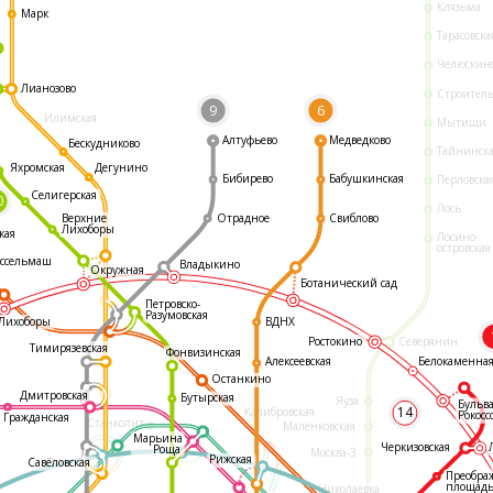
Клязьма
Марк
Тарасовска
Челюскин
Лианозово
Строител
9
6
Илимская
Мытищи
Алтуфьево
Медведково
Бескудниково
Тайнинск
Яхромская
Дегунино
Бибирево
Бабушкинская
Перловска
Селигерская
0
Лось
Отрадное
Свиблово
Верхние
Лихоборы
кая
Лосино-
островская
ссельмаш
Владыкино
Окружная
Ботанический сад
Петровско-
Разумовская
ВДНХ
Лихоборы
Ростокино
Северянин
Тимирязевская
Фонвизинская
Белокаменна
Алексеевская
Останкино
Дмитровская
Бутырская
Яуза
Бульв
14
Калибровская
Рокосс
Гражданская
Станколит
Маленковская
Марьина
Черкизовская
Роща
Москва-3
Рижская
Савёловская
Преобра
площад
Николаевка