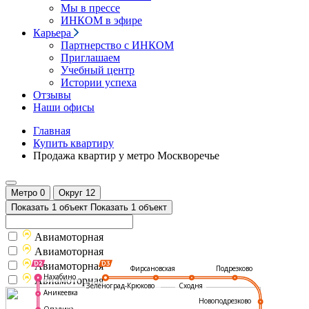
Мы в прессе
ИНКОМ в эфире
Карьера
Партнерство с ИНКОМ
Приглашаем
Учебный центр
Истории успеха
Отзывы
Наши офисы
Главная
Купить квартиру
Продажа квартир у метро Москворечье
Метро
0
Округ
12
Показать 1 объект
Показать 1 объект
Авиамоторная
Авиамоторная
Авиамоторная
Подрезково
Фирсановская
Нахабино
Авиамоторная
Зеленоград-Крюково
Сходня
Аникеевка
Новоподрезково
Опалиха