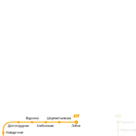
Шереметьевская
Водники
Пушкино
Долгопрудная
Хлебниково
Лобня
Мамонтов
Новодачная