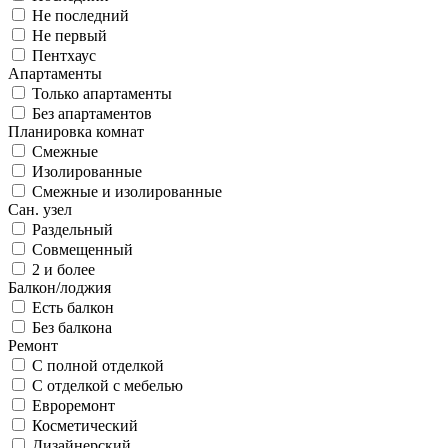
Не последний
Не первый
Пентхаус
Апартаменты
Только апартаменты
Без апартаментов
Планировка комнат
Смежные
Изолированные
Смежные и изолированные
Сан. узел
Раздельный
Совмещенный
2 и более
Балкон/лоджия
Есть балкон
Без балкона
Ремонт
С полной отделкой
С отделкой с мебелью
Евроремонт
Косметический
Дизайнерский