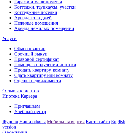
Гаражи и машиноместа
Коттеджи,
таунхаусы,
участки
Коттеджные поселки
Аренда коттеджей
Нежилые помещения
Аренда нежилых помещений
Услуги
Обмен квартир
Срочный выкуп
Правовой сертификат
Помощь в получении ипотеки
Продать квартиру, комнату
Сдать квартиру или комнату
Оценка недвижимости
Отзывы клиентов
Ипотека
Карьера
Приглашаем
Учебный центр
Журнал
Наши офисы
Мобильная версия
Карта сайта
English
version
О компании