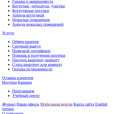
Гаражи и машиноместа
Коттеджи,
таунхаусы,
участки
Коттеджные поселки
Аренда коттеджей
Нежилые помещения
Аренда нежилых помещений
Услуги
Обмен квартир
Срочный выкуп
Правовой сертификат
Помощь в получении ипотеки
Продать квартиру, комнату
Сдать квартиру или комнату
Оценка недвижимости
Отзывы клиентов
Ипотека
Карьера
Приглашаем
Учебный центр
Журнал
Наши офисы
Мобильная версия
Карта сайта
English
version
О компании