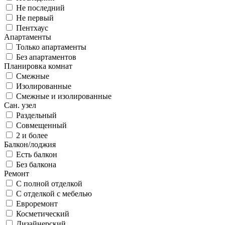
Не последний
Не первый
Пентхаус
Апартаменты
Только апартаменты
Без апартаментов
Планировка комнат
Смежные
Изолированные
Смежные и изолированные
Сан. узел
Раздельный
Совмещенный
2 и более
Балкон/лоджия
Есть балкон
Без балкона
Ремонт
С полной отделкой
С отделкой с мебелью
Евроремонт
Косметический
Дизайнерский