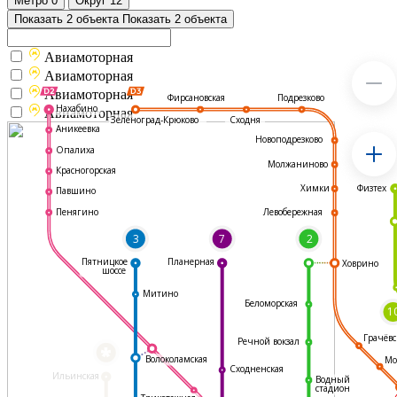
Метро
0
Округ
12
Показать 2 объекта
Показать 2 объекта
Авиамоторная
Авиамоторная
Авиамоторная
Подрезково
Фирсановская
Нахабино
Авиамоторная
Зеленоград-Крюково
Сходня
Аникеевка
Новоподрезково
Опалиха
Молжаниново
Красногорская
Физтех
Химки
Павшино
Левобережная
Пенягино
3
7
2
Пятницкое
Планерная
Ховрино
шоссе
Митино
Беломорская
1
Грачёвс
Речной вокзал
*
Волоколамская
Мо
Сходненская
Ильинская
Водный
стадион