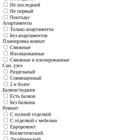
Не последний
Не первый
Пентхаус
Апартаменты
Только апартаменты
Без апартаментов
Планировка комнат
Смежные
Изолированные
Смежные и изолированные
Сан. узел
Раздельный
Совмещенный
2 и более
Балкон/лоджия
Есть балкон
Без балкона
Ремонт
С полной отделкой
С отделкой с мебелью
Евроремонт
Косметический
Дизайнерский