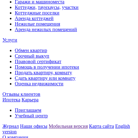
Гаражи и машиноместа
Коттеджи,
таунхаусы,
участки
Коттеджные поселки
Аренда коттеджей
Нежилые помещения
Аренда нежилых помещений
Услуги
Обмен квартир
Срочный выкуп
Правовой сертификат
Помощь в получении ипотеки
Продать квартиру, комнату
Сдать квартиру или комнату
Оценка недвижимости
Отзывы клиентов
Ипотека
Карьера
Приглашаем
Учебный центр
Журнал
Наши офисы
Мобильная версия
Карта сайта
English
version
О компании