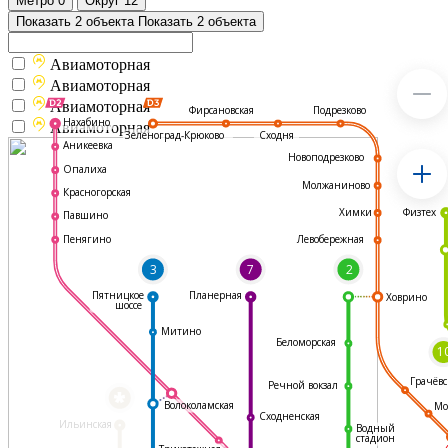
Метро
0
Округ
12
Показать 2 объекта
Показать 2 объекта
Авиамоторная
Авиамоторная
Авиамоторная
Подрезково
Фирсановская
Нахабино
Авиамоторная
Зеленоград-Крюково
Сходня
Аникеевка
Новоподрезково
Опалиха
Молжаниново
Красногорская
Физтех
Химки
Павшино
Левобережная
Пенягино
3
7
2
Пятницкое
Планерная
Ховрино
шоссе
Митино
Беломорская
1
Грачёвс
Речной вокзал
*
Волоколамская
Мо
Сходненская
Ильинская
Водный
стадион