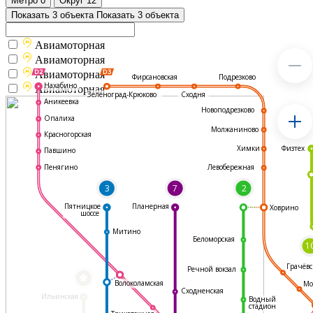
Метро
0
Округ
12
Показать 3 объекта
Показать 3 объекта
Авиамоторная
Авиамоторная
Авиамоторная
Подрезково
Фирсановская
Нахабино
Авиамоторная
Зеленоград-Крюково
Сходня
Аникеевка
Новоподрезково
Опалиха
Молжаниново
Красногорская
Физтех
Химки
Павшино
Левобережная
Пенягино
3
7
2
Пятницкое
Планерная
Ховрино
шоссе
Митино
Беломорская
1
Грачёвс
Речной вокзал
*
Волоколамская
Мо
Сходненская
Ильинская
Водный
стадион