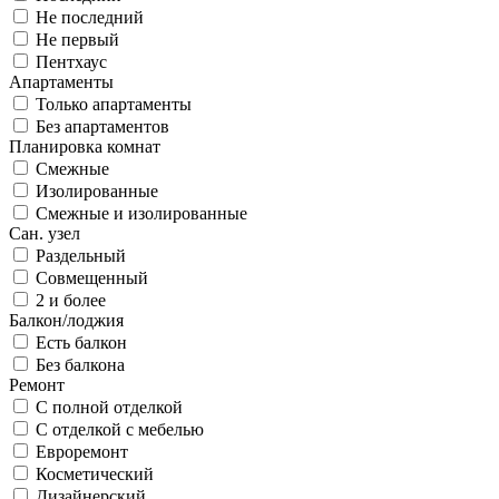
Не последний
Не первый
Пентхаус
Апартаменты
Только апартаменты
Без апартаментов
Планировка комнат
Смежные
Изолированные
Смежные и изолированные
Сан. узел
Раздельный
Совмещенный
2 и более
Балкон/лоджия
Есть балкон
Без балкона
Ремонт
С полной отделкой
С отделкой с мебелью
Евроремонт
Косметический
Дизайнерский