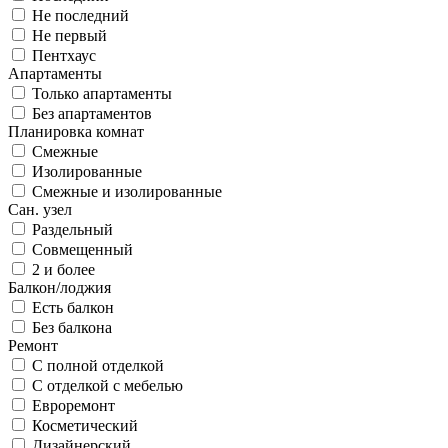
Не последний
Не первый
Пентхаус
Апартаменты
Только апартаменты
Без апартаментов
Планировка комнат
Смежные
Изолированные
Смежные и изолированные
Сан. узел
Раздельный
Совмещенный
2 и более
Балкон/лоджия
Есть балкон
Без балкона
Ремонт
С полной отделкой
С отделкой с мебелью
Евроремонт
Косметический
Дизайнерский