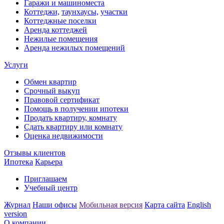
Гаражи и машиноместа
Коттеджи,
таунхаусы,
участки
Коттеджные поселки
Аренда коттеджей
Нежилые помещения
Аренда нежилых помещений
Услуги
Обмен квартир
Срочный выкуп
Правовой сертификат
Помощь в получении ипотеки
Продать квартиру, комнату
Сдать квартиру или комнату
Оценка недвижимости
Отзывы клиентов
Ипотека
Карьера
Приглашаем
Учебный центр
Журнал
Наши офисы
Мобильная версия
Карта сайта
English
version
О компании