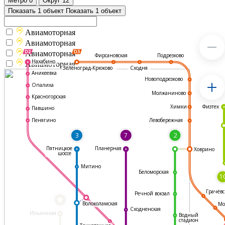
Метро
0
Округ
12
Показать 1 объект
Показать 1 объект
Авиамоторная
Авиамоторная
Авиамоторная
Подрезково
Фирсановская
Нахабино
Авиамоторная
Зеленоград-Крюково
Сходня
Аникеевка
Новоподрезково
Опалиха
Молжаниново
Красногорская
Физтех
Химки
Павшино
Левобережная
Пенягино
3
7
2
Пятницкое
Планерная
Ховрино
шоссе
Митино
Беломорская
1
Грачёвс
Речной вокзал
*
Волоколамская
Мо
Сходненская
Ильинская
Водный
стадион